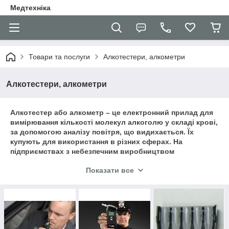
Медтехніка
Товари та послуги
Алкотестери, алкометри
Алкотестери, алкометри
Алкотестер або алкометр – це електронний прилад для
вимірювання кількості молекул алкоголю у складі крові,
за допомогою аналізу повітря, що видихається. Їх
купують для використання в різних сферах. На
підприємствах з небезпечним виробництвом
перевіряють робітників перед зміною, водіїв
Показати все
громадського транспорту на передрейсових перевірках.
Алкотестер варто купити і для власного самоконтролю,
домашнього користування. Алкометри, за кількістю
тестів, що проводяться за день, діляться на кілька груп:
персональні, спеціальні.