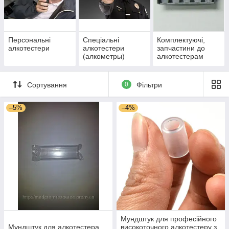
Персональні
Спеціальні
Комплектуючі,
алкотестери
алкотестери
запчастини до
(алкометры)
алкотестерам
Сортування
0
Фільтри
–5%
–4%
Мундштук для професійного
Мундштук для алкотестера
високоточного алкотестеру з