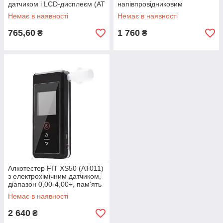
датчиком і LCD-дисплеєм (АТ
напівпровідниковим
— 818)
датчиком, світлодіодним
Немає в наявності
Немає в наявності
дисплеєм, мундштуками
765,60
1 760
₴
₴
Алкотестер FIT XS50 (AT011)
з електрохімічним датчиком,
діапазон 0,00-4,00÷, пам'ять
на 20 тестів
Немає в наявності
2 640
₴