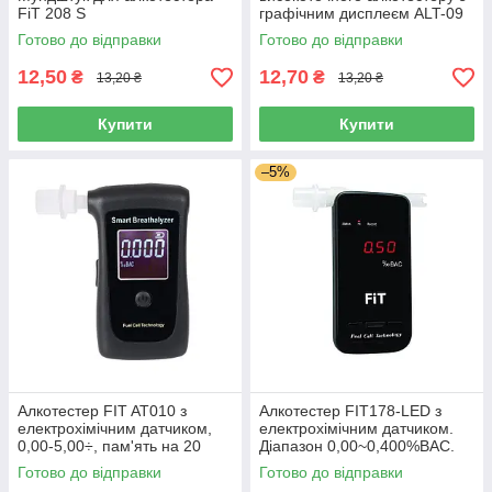
FiT 208 S
графічним дисплеєм ALT-09
Готово до відправки
Готово до відправки
12,50
12,70
₴
₴
13,20 ₴
13,20 ₴
Купити
Купити
–5%
Алкотестер FIT AT010 з
Алкотестер FIT178-LED з
електрохімічним датчиком,
електрохімічним датчиком.
0,00-5,00÷, пам'ять на 20
Діапазон 0,00~0,400%BAC.
вимірювань
Пам'ять на 10 тестів
Готово до відправки
Готово до відправки