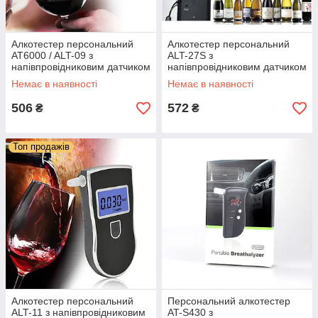
Алкотестер персональний
Алкотестер персональний
AT6000 / ALT-09 з
ALT-27S з
напівпровідниковим датчиком
напівпровідниковим датчиком
та мундштуками
і LCD-дисплеєм
Немає в наявності
Немає в наявності
506
572
₴
₴
Топ продажів
Алкотестер персональний
Персональний алкотестер
ALT-11 з напівпровідниковим
AT-S430 з