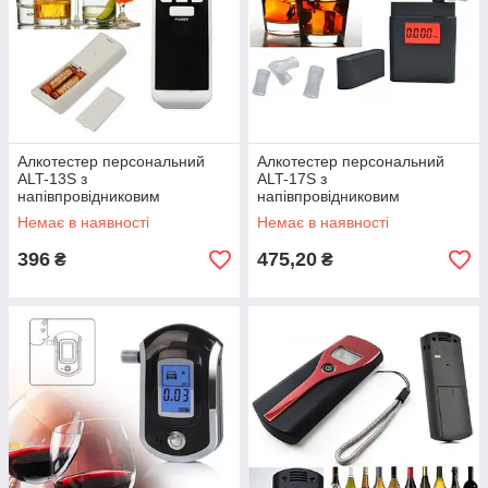
Алкотестер персональний
Алкотестер персональний
ALT-13S з
ALT-17S з
напівпровідниковим
напівпровідниковим
датчиком, подвійним LCD-
датчиком, LCD-дисплеєм і
Немає в наявності
Немає в наявності
дисплеєм, функцією
годинником (ALC-007)
годинника
396
475,20
₴
₴