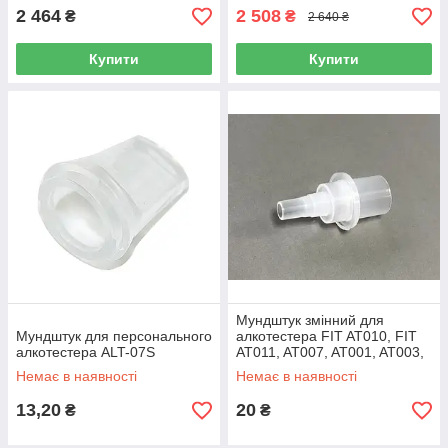
2 464
2 508
₴
₴
2 640 ₴
Купити
Купити
Мундштук змінний для
Мундштук для персонального
алкотестера FIT AT010, FIT
алкотестера ALT-07S
AT011, AT007, AT001, AT003,
FIT178-LC, FIT178-FC,
Немає в наявності
Немає в наявності
FIT178-plus
13,20
20
₴
₴