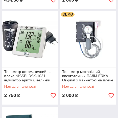
434,50
1 600
₴
₴
DEMO
Тонометр автоматичний на
Тонометр механічний,
плече NISSEI DSK-1031,
високоточний ПАЛМ ERKA
індикатор аритмії, великий
Original з манжетою на плече
дисплей, каркасний манжет,
27-35 см, Німеччина, DEMO
Немає в наявності
Немає в наявності
Японія
2 750
3 000
₴
₴