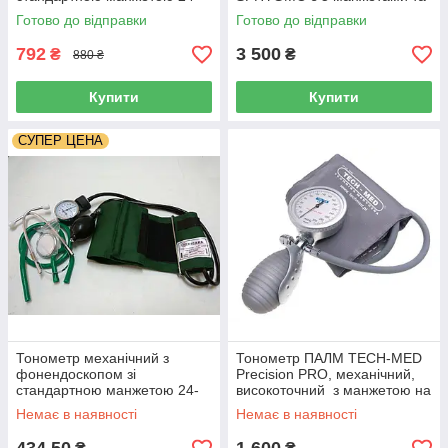
38 см
протиударним корпусом,
Готово до відправки
Готово до відправки
Італія
792
3 500
₴
₴
880 ₴
Купити
Купити
СУПЕР ЦЕНА
Тонометр механічний з
Тонометр ПАЛМ TECH-MED
фонендоскопом зі
Precision PRO, механічний,
стандартною манжетою 24-
високоточний з манжетою на
38см. Medicare
плече 23-33 см, Польща
Немає в наявності
Немає в наявності