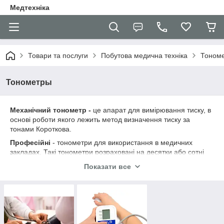
Медтехніка
Товари та послуги
Побутова медична техніка
Тоном
Тонометры
Механічний тонометр -
це апарат для вимірювання тиску, в
основі роботи якого лежить метод визначення тиску за
тонами Короткова.
Професійні
- тонометри для використання в медичних
закладах. Такі тонометри розраховані на десятки або сотні
вимірювань на день, мають змінні манжети, живляться від
Показати все
вбудованих акумуляторів, що перезаряджаються, мають
кілька методів вимірювання.
Автоматичний тонометр -
це найбільш зручний та сучасний
прилад для вимірювання артеріального тиску. Ці апарати
мають набір функцій, що підвищують точність і зручність
контролю за артеріальним тиском, функції пам'яті та