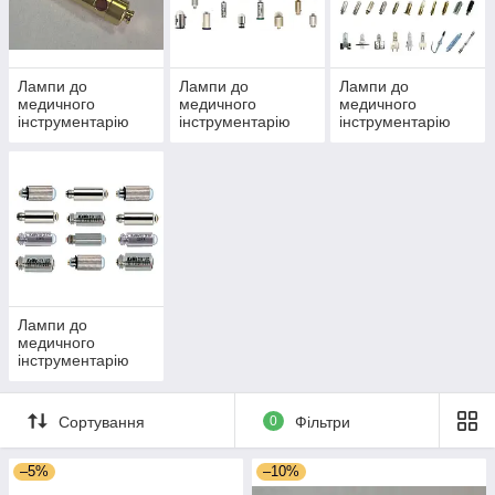
дізнатися, яка лампа підходить до конкретного апарату,
або проконсультуйтеся з нашими менеджерами!
Лампи до
Лампи до
Лампи до
медичного
медичного
медичного
інструментарію
інструментарію
інструментарію
HEINE
Welch Allyn
RIESTER
Лампи до
медичного
інструментарію
KaWe
Сортування
0
Фільтри
–5%
–10%