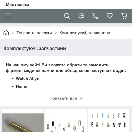
Медтехніка
Товари та послуги
Комплектуючі, запчастини
Комплектуючі, запчастини
На нашому сайті Ви зможете обрати та замовити
фірмові медичні лампи для обладнання наступних видів:
Welch Allyn
Heine
RIESTER
Показати все
KaWe
Застосовуються для офтальмологічних приладів, ректальних
дзеркал (спікул) та проктологічних головок, дерматоскопов,
отоскопов, ларингоскопов, вакуумних і щілинних ламп.
Увага! Обов'язково вивчіть техпаспорт виробів, щоб