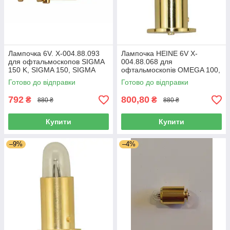
Лампочка 6V. X-004.88.093
Лампочка HEINE 6V X-
для офтальмоскопов SIGMA
004.88.068 для
150 K, SIGMA 150, SIGMA
офтальмоскопів OMEGA 100,
150 M2
OMEGA 150, OMEGA
Готово до відправки
Готово до відправки
180,OMEGA 200
792
800,80
₴
₴
880 ₴
880 ₴
Купити
Купити
–9%
–4%