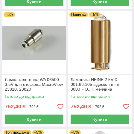
Купити
Купити
–5%
Новинка
–5%
Лампа галогенна WA 06500
Лампочка HEINE 2.5V X-
3.5V для отоскопа MacroView
001.88.105 відоскоп mini
23810, 23820
3000 F.O., Німеччина
Готово до відправки
Готово до відправки
752,40
752,40
₴
₴
792 ₴
792 ₴
Купити
Купити
Топ продажів
–5%
–5%