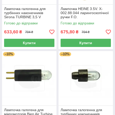
Лампочка галогенна для
Лампочка HEINE 3.5V. X-
турбінних наконечників
002.88.044 ларингоскопічної
Sirona TURBINE 3,5 V
ручки F.O.
Готово до відправки
Готово до відправки
633,60
675,80
₴
₴
704 ₴
704 ₴
Купити
Купити
–10%
–10%
Лампочка галогена для
Лампочка галогенна для
мікромоторів Bien Air Turbine
турбінних наконечників