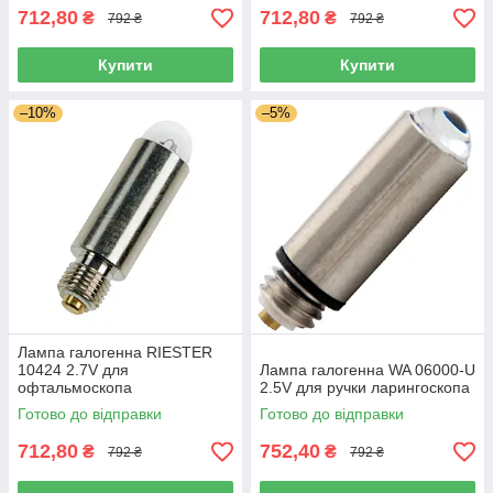
712,80
712,80
₴
₴
792 ₴
792 ₴
Купити
Купити
–10%
–5%
Лампа галогенна RIESTER
10424 2.7V для
Лампа галогенна WA 06000-U
офтальмоскопа
2.5V для ручки ларингоскопа
Готово до відправки
Готово до відправки
712,80
752,40
₴
₴
792 ₴
792 ₴