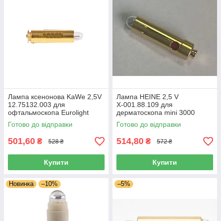
Лампа ксенонова KaWe 2,5V
Лампа HEINE 2,5 V
12.75132.003 для
Х-001.88.109 для
офтальмоскопа Eurolight
дерматоскопа mini 3000
Е36, Piccolight Е56;
Готово до відправки
Готово до відправки
дерматолога Euroligh
501,60
514,80
₴
₴
528 ₴
572 ₴
Купити
Купити
Новинка
–10%
–5%