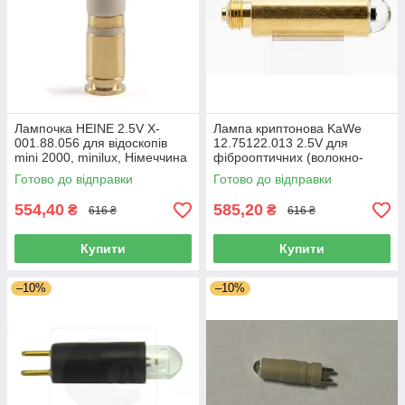
Лампочка HEINE 2.5V X-
Лампа криптонова KaWe
001.88.056 для відоскопів
12.75122.013 2.5V для
mini 2000, minilux, Німеччина
фіброоптичних (волокно-
оптичних) рукояток та клинків
Готово до відправки
Готово до відправки
ларингоскопів
554,40
585,20
₴
₴
616 ₴
616 ₴
Купити
Купити
–10%
–10%