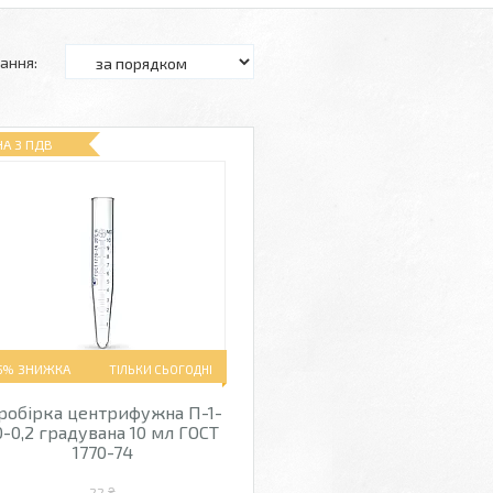
НА З ПДВ
5%
ТІЛЬКИ СЬОГОДНІ
робірка центрифужна П-1-
0-0,2 градувана 10 мл ГОСТ
1770-74
22 ₴