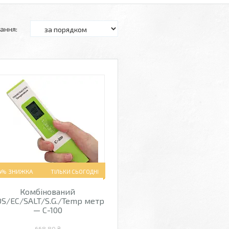
4%
ТІЛЬКИ СЬОГОДНІ
Комбінований
S/EC/SALT/S.G./Temp метр
— C-100
668,80 ₴