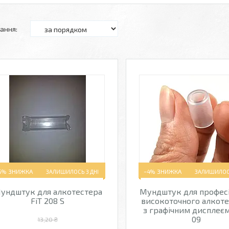
5%
ЗАЛИШИЛОСЬ 3 ДНІ
–4%
ЗАЛИШИЛОСЬ
ундштук для алкотестера
Мундштук для профес
FiT 208 S
високоточного алкот
з графічним дисплеєм
09
13,20 ₴