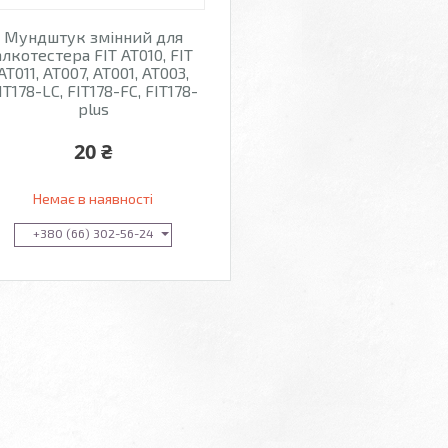
Мундштук змінний для
алкотестера FIT AT010, FIT
AT011, AT007, AT001, AT003,
IT178-LC, FIT178-FC, FIT178-
plus
20 ₴
Немає в наявності
+380 (66) 302-56-24