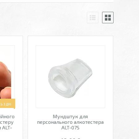
 3 ДНІ
ійного
Мундштук для
естеру
персонального алкотестера
 ALT-
ALT-07S