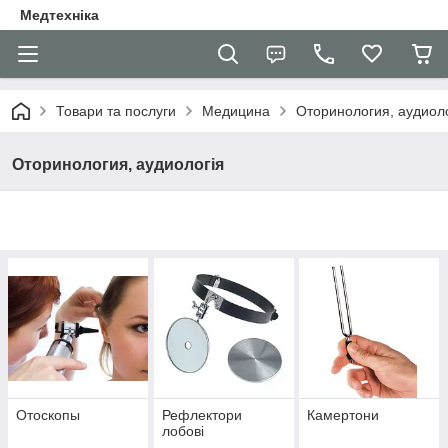
Медтехніка
Товари та послуги
Медицина
Оторинология, аудиоло
Оторинология, аудиологія
Отоскопы
Рефлектори
Камертони
лобові