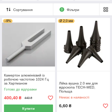
Сортування
0
Фільтри
–9%
Ø 2,0 мм
Камертон алюмінієвий із
робочою частотою 1024 Гц
за Хартманом
Лійка вушна 2.0 мм для
відоскопа TECH-MED,
Готово до відправки
Польща
400,40
Немає в наявності
₴
440 ₴
6,60
₴
Купити