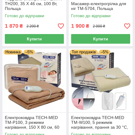
TH200, 35 Х 46 см, 100 Вт,
Масажер-електрогрілка для
Польща
ніг TM-5704, Польща
Готово до відправки
Готово до відправки
1 870
1 900
₴
₴
2 200 ₴
2 000 ₴
Купити
Купити
Новинка
–5%
Топ продажів
–5%
Електроковдра TECH-MED
Електроковдра TECH-MED
TM-P100, 3 режими
TM-W100, 5 режимів
нагрівання, 150 Х 80 см, 60
нагрівання, прання за 30 °C,
Вт, макс.темп. 60 °C, Польща
150 Х 80 см, 60 Вт,
Готово до відправки
Готово до відправки