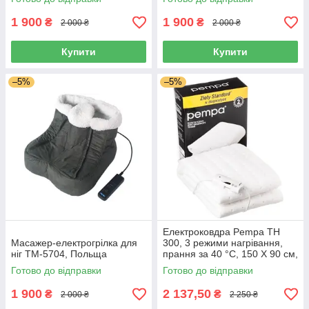
макс.темп. 60 °C, Польща
1 900
1 900
₴
₴
2 000 ₴
2 000 ₴
Купити
Купити
–5%
–5%
Електроковдра Pempa TH
Масажер-електрогрілка для
300, 3 режими нагрівання,
ніг TM-5704, Польща
прання за 40 °C, 150 Х 90 см,
100 Вт, макс.темп. 60 °C,
Готово до відправки
Готово до відправки
Польща
1 900
2 137,50
₴
₴
2 000 ₴
2 250 ₴