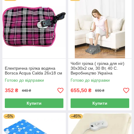
сомневайтесь, подарите себе тепло!
Чобіт грілка ( грілка для ніг)
Електрична грілка водяна
30х30х2 см, 30 Вт, 40 С.
Borsca Acqua Calda 26х18 см
Виробництво Україна
Готово до відправки
Готово до відправки
352
655,50
₴
₴
440 ₴
690 ₴
Купити
Купити
–5%
–45%