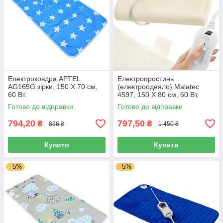
Електроковдра APTEL
Електропроcтинь
AG165G зірки, 150 Х 70 см,
(електроодеяло) Malatec
60 Вт.
4597, 150 Х 80 см, 60 Вт,
макс.темп. 60 °C, Польща
Готово до відправки
Готово до відправки
794,20
797,50
₴
₴
836 ₴
1 450 ₴
Купити
Купити
–5%
–5%