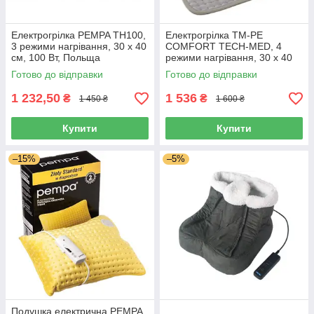
Електрогрілка PEMPA TH100,
Електрогрілка TM-PE
3 режими нагрівання, 30 x 40
COMFORT TECH-MED, 4
см, 100 Вт, Польща
режими нагрівання, 30 x 40
см, 100 Вт, Польща
Готово до відправки
Готово до відправки
1 232,50
1 536
₴
₴
1 450 ₴
1 600 ₴
Купити
Купити
–15%
–5%
Подушка електрична PEMPA