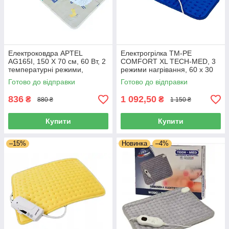
Електроковдра APTEL
Електрогрілка TM-PE
AG165I, 150 Х 70 см, 60 Вт, 2
COMFORT XL TECH-MED, 3
температурні режими,
режими нагрівання, 60 x 30
Польща
см, 100 Вт, Польща
Готово до відправки
Готово до відправки
836
1 092,50
₴
₴
880 ₴
1 150 ₴
Купити
Купити
–15%
Новинка
–4%