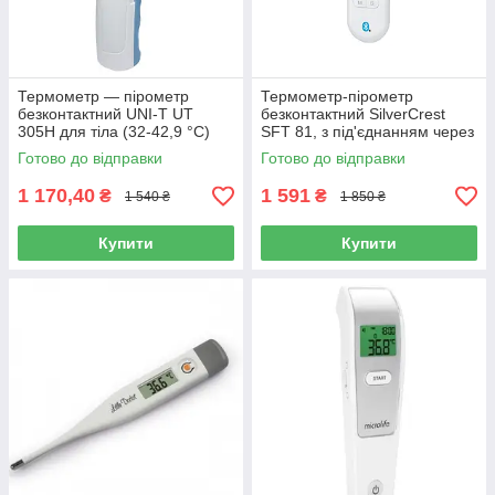
Термометр — пірометр
Термометр-пірометр
безконтактний UNI-T UT
безконтактний SilverCrest
305H для тіла (32-42,9 °C)
SFT 81, з під'єднанням через
Bluetooth до смартфона
Готово до відправки
Готово до відправки
1 170,40
1 591
₴
₴
1 540 ₴
1 850 ₴
Купити
Купити