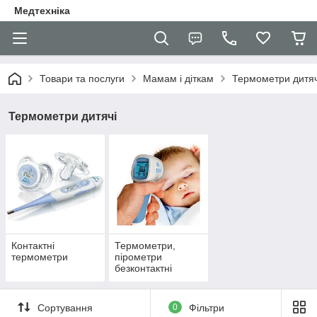
Медтехніка
Товари та послуги
Мамам і діткам
Термометри дитяч
Термометри дитячі
Контактні
Термометри,
термометри
пірометри
безконтактні
Сортування
0
Фільтри