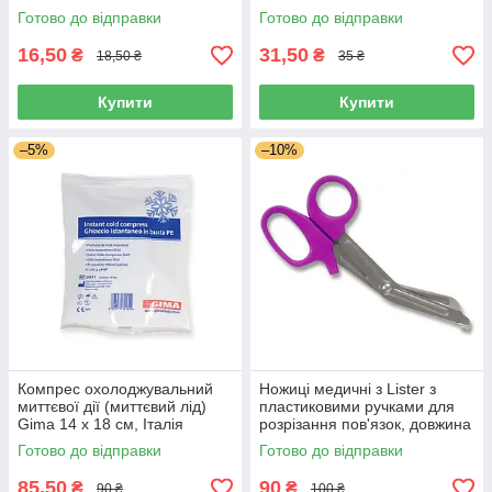
Готово до відправки
Готово до відправки
16,50
31,50
₴
₴
18,50 ₴
35 ₴
Купити
Купити
–5%
–10%
Компрес охолоджувальний
Ножиці медичні з Lister з
миттєвої дії (миттєвий лід)
пластиковими ручками для
Gima 14 х 18 см, Італія
розрізання пов'язок, довжина
16,5 см, Польща
Готово до відправки
Готово до відправки
85,50
90
₴
₴
90 ₴
100 ₴