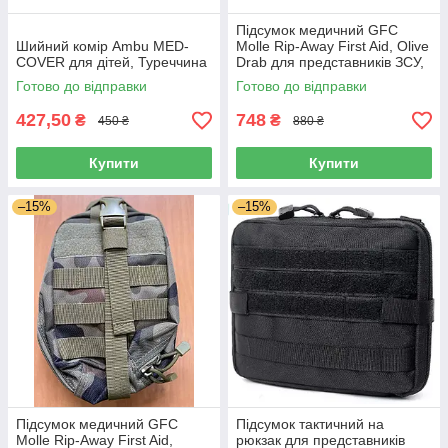
Підсумок медичний GFC
Шийний комір Ambu MED-
Molle Rip-Away First Aid, Olive
COVER для дітей, Туреччина
Drab для представників ЗСУ,
Польша
Готово до відправки
Готово до відправки
427,50
748
₴
₴
450 ₴
880 ₴
Купити
Купити
–15%
–15%
Підсумок медичний GFC
Підсумок тактичний на
Molle Rip-Away First Aid,
рюкзак для представників