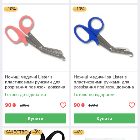
–10%
–10%
Ножиці медичні Lister з
Ножиці медичні за Lister з
пластиковими ручками для
пластиковими ручками для
розрізання пов'язок, довжина
розрізання пов'язок, довжина
16,5 см, Польща
16,5 см, Польща
Готово до відправки
Готово до відправки
90
90
₴
₴
100 ₴
100 ₴
Купити
Купити
КАЧЕСТВО
–9%
–4%