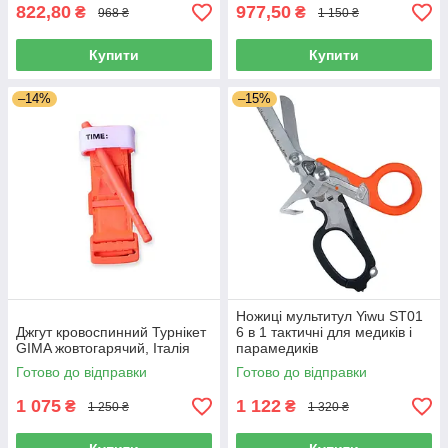
822,80
977,50
₴
₴
968 ₴
1 150 ₴
Купити
Купити
–14%
–15%
Ножиці мультитул Yiwu ST01
Джгут кровоспинний Турнікет
6 в 1 тактичні для медиків і
GIMA жовтогарячий, Італія
парамедиків
Готово до відправки
Готово до відправки
1 075
1 122
₴
₴
1 250 ₴
1 320 ₴