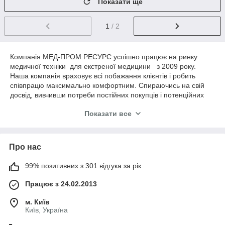
Показати ще
1
/ 2
Компанія МЕД-ПРОМ РЕСУРС успішно працює на ринку
медичної техніки для екстреної медицини з 2009 року.
Наша компанія враховує всі побажання клієнтів і робить
співпрацю максимально комфортним. Спираючись на свій
досвід, вивчивши потреби постійних покупців і потенційних
клієнтів, ми виділили наступні конкурентні переваги нашої
Показати все
компанії:
Асортимент товару, орієнтований на споживача.
Конкурентні ціни
Про нас
Зручність і простота покупки.
99% позитивних з 301 відгука за рік
Наші співробітники технічно грамотні і мають
медичну компетенцію.
Працює з 24.02.2013
Наявність власного складу і постійного складського
запасу товару
м. Київ
Київ, Україна
Доставка товару до транспортної компанії (за умови
доставки за регіонами )