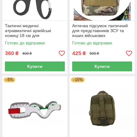
Тактичні медичні
Аптечка підсумок тактичний
атравматичні армійські
для представників ЗСУ та
ножиці 18 см для
інших військових
парамедика та військової
спеціальностей
Готово до відправки
Готово до відправки
аптечки
360
425
₴
₴
400 ₴
500 ₴
Купити
Купити
–5%
–15%