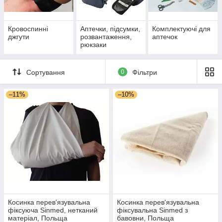
Кровоспинні
Аптечки, підсумки,
Комплектуючі для
джгути
розвантаження,
аптечок
рюкзаки
Сортування
0
Фільтри
–11%
–10%
Косинка перев'язувальна
Косинка перев'язувальна
фіксуюча Sinmed, нетканий
фіксувальна Sinmed з
матеріал, Польща
бавовни, Польща