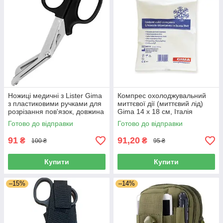
Ножиці медичні з Lister Gima
Компрес охолоджувальний
з пластиковими ручками для
миттєвої дії (миттєвий лід)
розрізання пов'язок, довжина
Gima 14 х 18 см, Італія
19 см, Італія
Готово до відправки
Готово до відправки
91
91,20
₴
₴
100 ₴
95 ₴
Купити
Купити
–15%
–14%