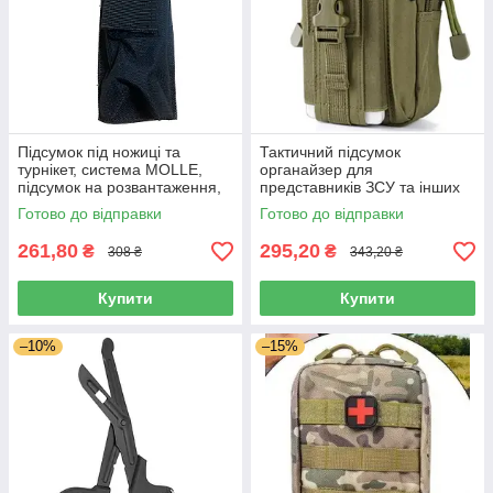
Підсумок під ножиці та
Тактичний підсумок
турнікет, система MOLLE,
органайзер для
підсумок на розвантаження,
представників ЗСУ та інших
жилет, РПС
військових спеціальностей
Готово до відправки
Готово до відправки
261,80
295,20
₴
₴
308 ₴
343,20 ₴
Купити
Купити
–10%
–15%