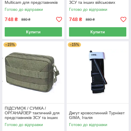
Multicam для представників
ЗСУ та інших військових
ЗСУ, Польша
спеціальностей, чорний
Готово до відправки
Готово до відправки
748
748
₴
₴
880 ₴
880 ₴
Купити
Купити
–15%
–15%
ПІДСУМОК / СУМКА /
ОРГАНАЙЗЕР тактичний для
Джгут кровоспинний Турнікет
представників ЗСУ та інших
GIMA, Італія
військових спеціальностей
Готово до відправки
Готово до відправки