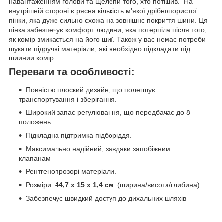
навантаженням голови та щелепи того, хто потішив. На
внутрішній стороні є рясна кількість м'якої дрібнопористої
пінки, яка дуже сильно схожа на зовнішнє покриття шини. Ця
пінка забезпечує комфорт людини, яка потерпіла після того,
як комір змикається на його шиї. Також у вас немає потреби
шукати підручні матеріали, які необхідно підкладати під
шийний комір.
Переваги та особливості:
Повністю плоский дизайн, що полегшує
транспортування і зберігання.
Широкий запас регулювання, що передбачає до 8
положень.
Підкладна підтримка підборіддя.
Максимально надійний, завдяки запобіжним
клапанам
Рентгенопрозорі матеріали.
Розміри:
44,7 x 15 x 1,4 см
(ширина/висота/глибина).
Забезпечує швидкий доступ до дихальних шляхів