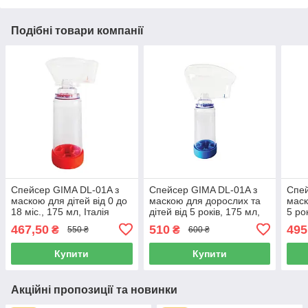
Подібні товари компанії
Спейсер GIMA DL-01A з
Спейсер GIMA DL-01A з
Спей
маскою для дітей від 0 до
маскою для дорослих та
маск
18 міс., 175 мл, Італія
дітей від 5 років, 175 мл,
5 ро
Італія
467,50
510
495
₴
₴
550 ₴
600 ₴
Купити
Купити
Акційні пропозиції та новинки