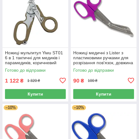
Ножиці мультитул Yiwu ST01
Ножиці медичні з Lister з
6 в 1 тактичні для медиків і
пластиковими ручками для
парамедиків, коричневий
розрізання пов'язок, довжина
16,5 см, Польща
Готово до відправки
Готово до відправки
1 122
90
₴
₴
1 320 ₴
100 ₴
Купити
Купити
–10%
–10%