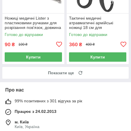
Ножиці медичні Lister з
Тактичні медичні
пластиковими ручками для
атравматичні армійські
розрізання пов'язок, довжина
ножиці 18 см для
16,5 см, Польща
парамедика та військової
Готово до відправки
Готово до відправки
аптечки
90
360
₴
₴
100 ₴
400 ₴
Купити
Купити
Показати ще
Про нас
99% позитивних з 301 відгука за рік
Працює з 24.02.2013
м. Київ
Київ, Україна