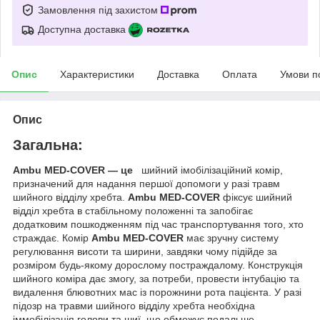
Замовлення під захистом
Доступна доставка
Опис
Характеристики
Доставка
Оплата
Умови п
Опис
Загальна:
Ambu MED-COVER — це
шийний імобілізаційний комір,
призначений для надання першої допомоги у разі травм
шийного відділу хребта.
Ambu MED-COVER
фіксує шийний
відділ хребта в стабільному положенні та запобігає
додатковим пошкодженням під час транспортування того, хто
страждає. Комір
Ambu MED-COVER
має зручну систему
регулювання висоти та ширини, завдяки чому підійде за
розміром будь-якому дорослому постраждалому. Конструкція
шийного коміра дає змогу, за потреби, провести інтубацію та
видалення блювотних мас із порожнини рота пацієнта. У разі
підозр на травми шийного відділу хребта необхідна
іммобілізація голови та шиї, що обмежує подальше