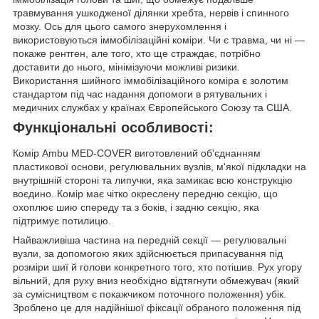
травмування ушкодженої ділянки хребта, нервів і спинного
мозку. Ось для цього самого знерухомлення і
використовуються іммобілізаційні коміри. Чи є травма, чи ні —
покаже рентген, але того, хто ще страждає, потрібно
доставити до нього, мінімізуючи можливі ризики.
Використання шийного іммобілізаційного коміра є золотим
стандартом під час надання допомоги в рятувальних і
медичних службах у країнах Європейського Союзу та США.
Функціональні особливості:
Комір Ambu MED-COVER виготовлений об'єднанням
пластикової основи, регулювальних вузлів, м'якої підкладки на
внутрішній стороні та липучки, яка замикає всю конструкцію
воєдино. Комір має чітко окреслену передню секцію, що
охоплює шию спереду та з боків, і задню секцію, яка
підтримує потилицю.
Найважливіша частина на передній секції — регулювальні
вузли, за допомогою яких здійснюється припасування під
розміри шиї й голови конкретного того, хто потішив. Рух угору
вільний, для руху вниз необхідно відтягнути обмежувач (який
за сумісництвом є покажчиком поточного положення) убік.
Зроблено це для надійнішої фіксації обраного положення під