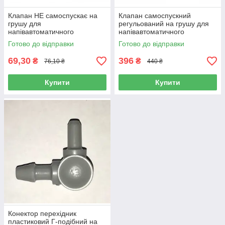
Клапан НЕ самоспускає на
Клапан самоспускний
грушу для
регульований на грушу для
напівавтоматичного
напівавтоматичного
тонометра LD, Rossmax, AND
тонометра, Microlife
Готово до відправки
Готово до відправки
704, AND 604
69,30
396
₴
₴
76,10 ₴
440 ₴
Купити
Купити
Конектор перехідник
пластиковий Г-подібний на