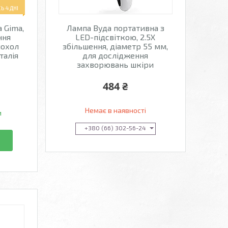
 4 ДНІ
 Gima,
Лампа Вуда портативна з
ння
LED-підсвіткою, 2.5X
чохол
збільшення, діаметр 55 мм,
талія
для дослідження
захворювань шкіри
484 ₴
Немає в наявності
и
+380 (66) 302-56-24