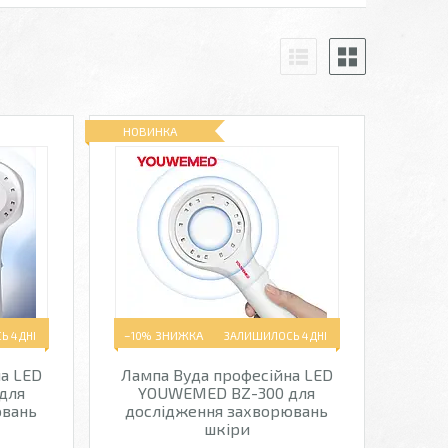
НОВИНКА
 4 ДНІ
–10%
ЗАЛИШИЛОСЬ 4 ДНІ
а LED
Лампа Вуда професійна LED
для
YOUWEMED BZ-300 для
ювань
дослідження захворювань
шкіри