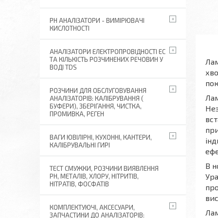
РН АНАЛІЗАТОРИ - ВИМІРЮВАЧІ
КИСЛОТНОСТІ
АНАЛІЗАТОРИ ЕЛЕКТРОПРОВІДНОСТІ EC
ТА КІЛЬКІСТЬ РОЗЧИНЕНИХ РЕЧОВИН У
Лам
ВОДІ TDS
хво
пок
РОЗЧИНИ ДЛЯ ОБСЛУГОВУВАННЯ
Лам
АНАЛІЗАТОРІВ: КАЛІБРУВАННЯ (
БУФЕРИ), ЗБЕРІГАННЯ, ЧИСТКА,
Нез
ПРОМИВКА, РЕГЕН
вст
при
ВАГИ ЮВІЛІРНІ, КУХОННІ, КАНТЕРИ,
інд
КАЛІБРУВАЛЬНІ ГИРІ
еф
В н
ТЕСТ СМУЖКИ, РОЗЧИНИ ВИЯВЛЕННЯ
Ура
РН, МЕТАЛІВ, ХЛОРУ, НІТРИТІВ,
НІТРАТІВ, ФОСФАТІВ
про
вис
КОМПЛЕКТУЮЧІ, АКСЕСУАРИ,
Лам
ЗАПЧАСТИНИ ДО АНАЛІЗАТОРІВ: