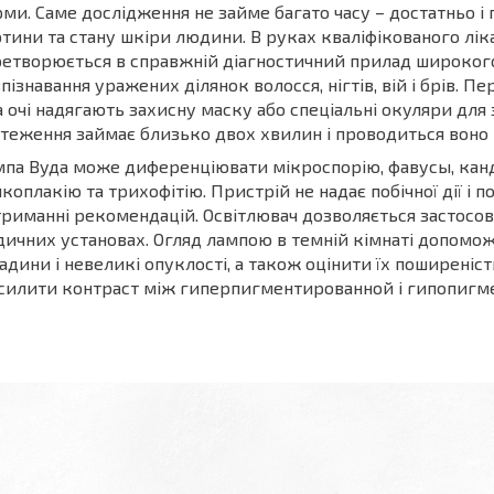
ми. Саме дослідження не займе багато часу – достатньо і 
тини та стану шкіри людини. В руках кваліфікованого лік
етворюється в справжній діагностичний прилад широкого 
пізнавання уражених ділянок волосся, нігтів, вій і брів.
а очі надягають захисну маску або спеціальні окуляри для
теження займає близько двох хвилин і проводиться воно в
па Вуда може диференціювати мікроспорію, фавусы, кан
коплакію та трихофітію. Пристрій не надає побічної дії і 
риманні рекомендацій. Освітлювач дозволяється застосо
ичних установах. Огляд лампою в темній кімнаті допомож
адини і невеликі опуклості, а також оцінити їх поширеніс
силити контраст між гиперпигментированной і гипопигм