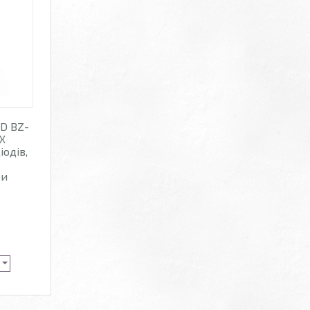
D BZ-
X
іодів,
я
ри