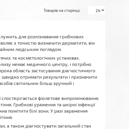
 служить для розпізнавання грибкових
воляє з точністю визначити дерматити, він
ичайним людським поглядом.
ячих та косметологічних установах.
близу немає медичного центру, і потрібно
Широка область застосування діагностичного
яє швидко отримати результати і призначити
засобів світильник більш зручний і
рі спостерігається фіолетове випромінювання.
іння. Грибкові ураження та шкірні інфекції
а помітити білі зони. У разі зараження
тіння.
зи, а також діагностувати загальний стан