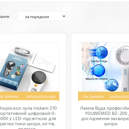
5%
ЗАЛИШИЛОСЬ 4 ДНІ
–15%
ЗАЛИШИЛОСЬ
ікроскоп лупа Inskam 370
Лампа Вуда професійн
портативний цифровий 0-
YOUWEMED BZ-200 
00X з LED-підсвіткою для
дослідження захвор
діагностики шкіри, нігтів,
шкіри
волосся