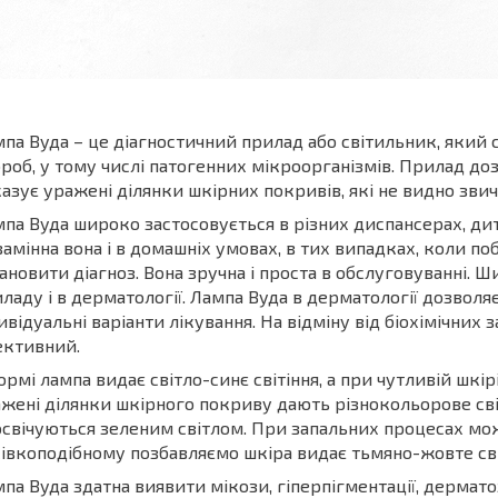
па Вуда – це діагностичний прилад або світильник, який
роб, у тому числі патогенних мікроорганізмів. Прилад доз
азує уражені ділянки шкірних покривів, які не видно зв
па Вуда широко застосовується в різних диспансерах, дит
амінна вона і в домашніх умовах, в тих випадках, коли по
ановити діагноз. Вона зручна і проста в обслуговуванні. 
ладу і в дерматології. Лампа Вуда в дерматології дозвол
ивідуальні варіанти лікування. На відміну від біохімічних 
ективний.
ормі лампа видає світло-синє світіння, а при чутливій шкі
жені ділянки шкірного покриву дають різнокольорове світ
свічуються зеленим світлом. При запальних процесах можн
івкоподібному позбавляємо шкіра видає тьмяно-жовте сві
па Вуда здатна виявити мікози, гіперпігментації, дермато