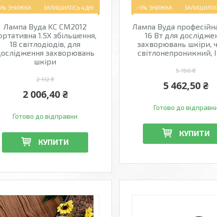
5%
ЗАЛИШИЛОСЬ 4 ДНІ
–5%
ЗАЛИШИЛОСЬ
Лампа Вуда KC CM2012
Лампа Вуда професійна
ортативна 1.5X збільшення,
16 Вт для дослідже
18 світлодіодів, для
захворювань шкіри, 
дослідження захворювань
світлонепроникний, І
шкіри
5 750 ₴
2 112 ₴
5 462,50 ₴
2 006,40 ₴
Готово до відправк
Готово до відправки
КУПИТИ
КУПИТИ