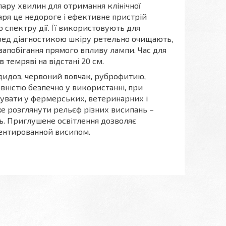
пару хвилин для отримання клінічної
аря це недороге і ефективне пристрій
спектру дії. Її використовують для
 Перед діагностикою шкіру ретельно очищають,
 запобігання прямого впливу лампи. Час для
 темряві на відстані 20 см
.
дидоз, червоний вовчак, руброфитию,
повністю безпечно у використанні, при
вувати у фермерських, ветеринарних і
е розглянути рельєф різних висипань –
ть. Приглушене освітлення дозволяє
ентированной висипом.