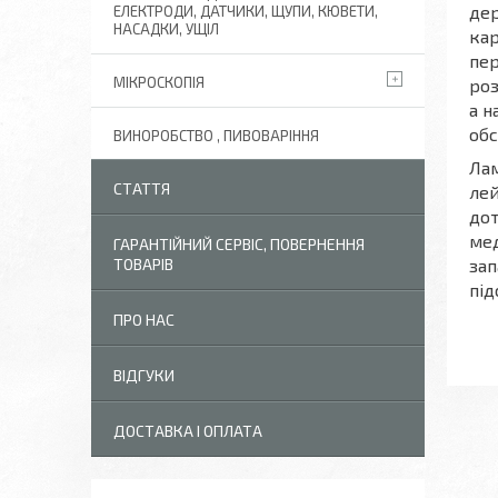
дер
ЕЛЕКТРОДИ, ДАТЧИКИ, ЩУПИ, КЮВЕТИ,
НАСАДКИ, УЩІЛ
кар
пер
МІКРОСКОПІЯ
роз
а н
обс
ВИНОРОБСТВО , ПИВОВАРІННЯ
Лам
СТАТТЯ
лей
дот
мед
ГАРАНТІЙНИЙ СЕРВІС, ПОВЕРНЕННЯ
ТОВАРІВ
зап
під
ПРО НАС
ВІДГУКИ
ДОСТАВКА І ОПЛАТА