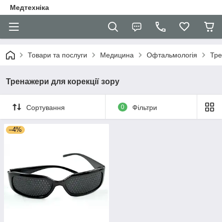
Медтехніка
Товари та послуги
Медицина
Офтальмологія
Тре
Тренажери для корекції зору
Сортування
0
Фільтри
–4%