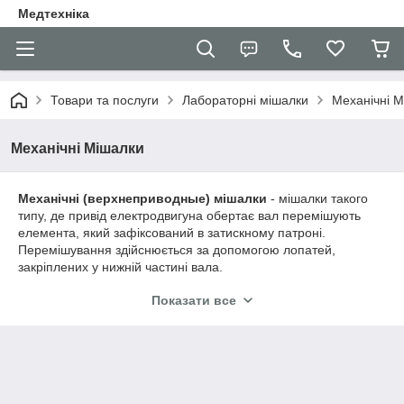
Медтехніка
Товари та послуги
Лабораторні мішалки
Механічні 
Механічні Мішалки
Механічні (верхнеприводные) мішалки
- мішалки такого
типу, де привід електродвигуна обертає вал перемішують
елемента, який зафіксований в затискному патроні.
Перемішування здійснюється за допомогою лопатей,
закріплених у нижній частині вала.
Перевагами таких мішалок є легкість перемішування
Показати все
середовищ і гелів з високою в'язкістю.