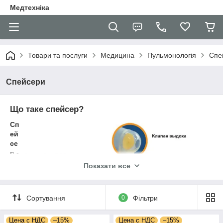
Медтехніка
Товари та послуги
Медицина
Пульмонологія
Спе
Спейсери
Що таке спейсер?
Сп
ей
се
р
-
це
Показати все
до
по
між
Сортування
0
Фільтри
ни
й
пр
Цена с НДС
–15%
Цена с НДС
–15%