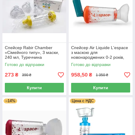
Спейсер Rabir Chamber
Спейсер Аir Liquide L'espace
«Сімейного типу», 3 маски,
з маскою для
240 мл, Туреччина
новонароджених 0-2 років,
240 мл, Італія
Готово до відправки
Готово до відправки
273
958,50
₴
₴
390 ₴
1 350 ₴
Купити
Купити
–14%
Цена с НДС