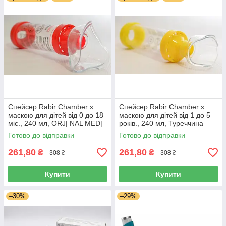
ист
рій
дл
я
інг
ал
яцій, камера, яка служить проміжним резервуаром для
аерозолю ліки. Ліки з балончика інгалятора надходить в
спейсер, а потім вдихається пацієнтом.
Єдине призначення
спейсера
– забезпечення
максимальної ефективності і безпеки при застосуванні
Спейсер Rabir Chamber з
Спейсер Rabir Chamber з
дозованих аерозольних інгаляторів. Особливо велика роль
маскою для дітей від 0 до 18
маскою для дітей від 1 до 5
міс., 240 мл, ORJ| NAL MED|
років., 240 мл, Туреччина
спейсера у тому випадку, коли мова йде про інгаляційних
KAL, Туреччина
гормональних препаратах. Якщо ж призначений ліки – не
Готово до відправки
Готово до відправки
аерозоль, а сухий порошок, спейсер не застосовується.
261,80
261,80
₴
₴
308 ₴
308 ₴
Купити
Купити
–30%
–29%