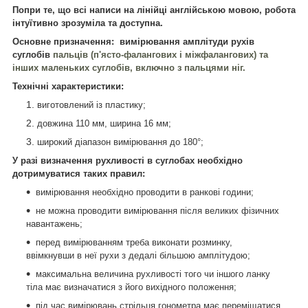
Попри те, що всі написи на лінійці англійською мовою, робота
інтуїтивно зрозуміла та доступна.
Основне призначення: вимірювання амплітуди рухів
суглобів
пальців (п'ясто-фалангових і міжфалангових) та
інших маленьких суглобів, включно з пальцями ніг.
Технічні характеристики:
виготовлений із пластику;
довжина 110 мм, ширина 16 мм;
широкий діапазон вимірювання до 180°;
У разі визначення рухливості в суглобах необхідно
дотримуватися таких правил:
вимірювання необхідно проводити в ранкові години;
не можна проводити вимірювання після великих фізичних
навантажень;
перед вимірюванням треба виконати розминку,
ввімкнувши в неї рухи з дедалі більшою амплітудою;
максимальна величина рухливості того чи іншого ланку
тіла має визначатися з його вихідного положення;
під час вимірювань стрільця гонометра має переміщатися