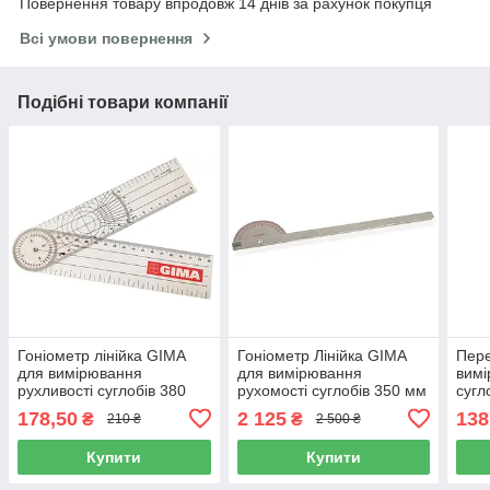
Повернення товару впродовж 14 днів за рахунок покупця
Всі умови повернення
Подібні товари компанії
Гоніометр лінійка GIMA
Гоніометр Лінійка GIMA
Пере
для вимірювання
для вимірювання
вимі
рухливості суглобів 380
рухомості суглобів 350 мм
сугл
мм 360°, 27340
180 градусів, Італія
178,50
2 125
138
₴
₴
210 ₴
2 500 ₴
Купити
Купити