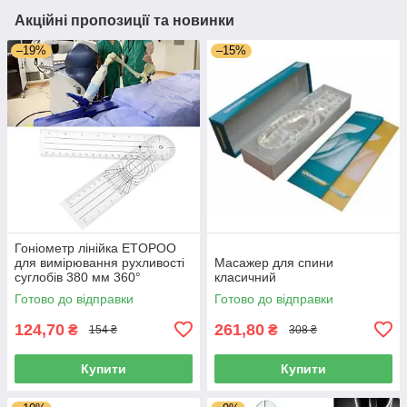
Акційні пропозиції та новинки
–19%
–15%
Гоніометр лінійка ETOPOO
для вимірювання рухливості
Масажер для спини
суглобів 380 мм 360°
класичний
Готово до відправки
Готово до відправки
124,70
261,80
₴
₴
154 ₴
308 ₴
Купити
Купити