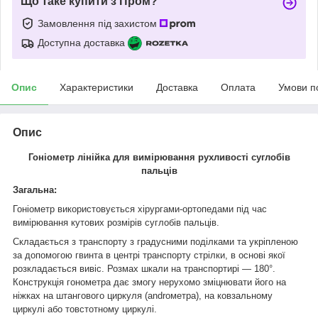
Що таке купити з Пром?
Замовлення під захистом
Доступна доставка
Опис
Характеристики
Доставка
Оплата
Умови п
Опис
Гоніометр
лінійка для вимірювання рухливості суглобів
пальців
Загальна:
Гоніометр використовується хірургами-ортопедами під час
вимірювання кутових розмірів суглобів пальців.
Складається з транспорту з градусними поділками та укріпленою
за допомогою гвинта в центрі транспорту стрілки, в основі якої
розкладається вивіс. Розмах шкали на транспортирі — 180°.
Конструкція гонометра дає змогу нерухомо зміцнювати його на
ніжках на штангового циркуля (аndroметра), на ковзальному
циркулі або товстотному циркулі.