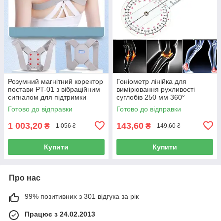
Розумний магнітний коректор
Гоніометр лінійка для
постави PT-01 з вібраційним
вимірювання рухливості
сигналом для підтримки
суглобів 250 мм 360°
рівної спини, сірий
Готово до відправки
Готово до відправки
1 003,20
143,60
₴
₴
1 056 ₴
149,60 ₴
Купити
Купити
Про нас
99% позитивних з 301 відгука за рік
Працює з 24.02.2013