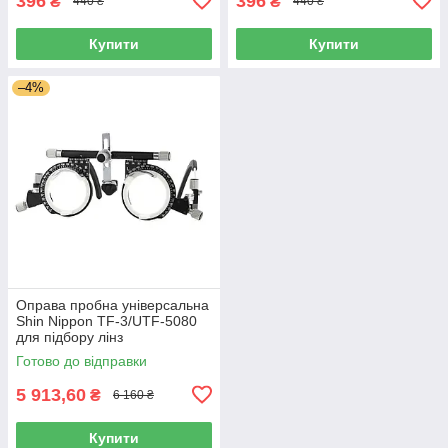
396
396
₴
₴
440 ₴
440 ₴
Купити
Купити
–4%
Оправа пробна універсальна
Shin Nippon TF-3/UTF-5080
для підбору лінз
Готово до відправки
5 913,60
₴
6 160 ₴
Купити