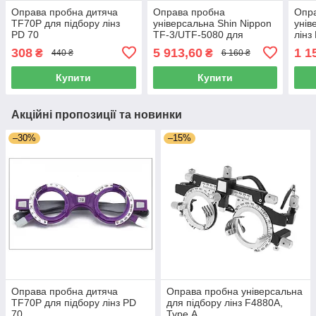
Оправа пробна дитяча
Оправа пробна
Опр
TF70P для підбору лінз
універсальна Shin Nippon
унів
PD 70
TF-3/UTF-5080 для
лінз
підбору лінз
308
5 913,60
1 1
₴
₴
440 ₴
6 160 ₴
Купити
Купити
Акційні пропозиції та новинки
–30%
–15%
Оправа пробна дитяча
Оправа пробна універсальна
TF70P для підбору лінз PD
для підбору лінз F4880A,
70
Type А