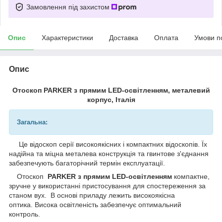
Замовлення під захистом
Опис
Характеристики
Доставка
Оплата
Умови п
Опис
Отоскоп PARKER з прямим LED-освітленням, металевий
корпус, Італія
Загальна:
Це відоскоп серії високоякісних і компактних відоскопів. Їх
надійна та міцна металева конструкція та гвинтове з'єднання
забезпечують багаторічний термін експлуатації.
Отоскоп
PARKER з прямим LED-освітленням
компактне,
зручне у використанні пристосування для спостереження за
станом вух. В основі приладу лежить високоякісна
оптика. Висока освітленість забезпечує оптимальний
контроль.