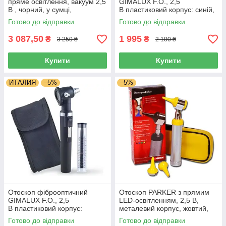
пряме освітлення, вакуум 2,5
GIMALUX F.O., 2,5
B , чорний, у сумці,
В пластиковий корпус: синій,
Німеччина
Італія
Готово до відправки
Готово до відправки
3 087,50
1 995
₴
₴
3 250 ₴
2 100 ₴
Купити
Купити
ИТАЛИЯ
–5%
–5%
Отоскоп фіброоптичний
Отоскоп PARKER з прямим
GIMALUX F.O., 2,5
LED-освітленням, 2,5 В,
В пластиковий корпус:
металевий корпус, жовтий,
чорний, Італія
Італія
Готово до відправки
Готово до відправки