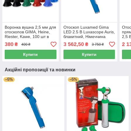
Воронка вушна 2,5 мм для
Отоскоп Luxamed Gima
Отос
отоскопов GIMA, Heine,
LED 2.5 В Luxascope Auris,
прям
Riester, Kawe, 100 шт в
блакитний, Німеччина
2,5 
упаковці, Італія
зеле
380
3 562,50
2 1
₴
₴
400 ₴
3 750 ₴
Купити
Купити
Акційні пропозиції та новинки
–5%
–5%