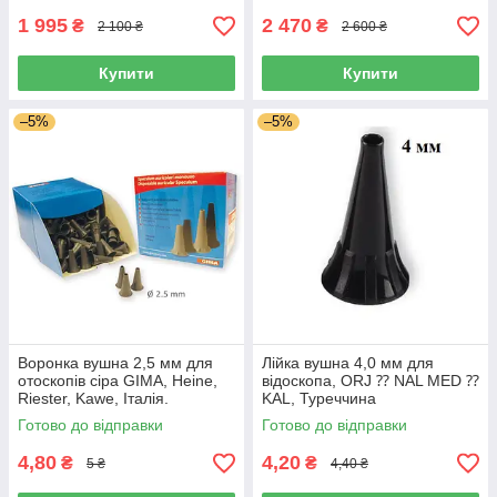
1 995
2 470
₴
₴
2 100 ₴
2 600 ₴
Купити
Купити
–5%
–5%
Воронка вушна 2,5 мм для
Лійка вушна 4,0 мм для
отоскопів сіра GIMA, Heine,
відоскопа, ORJ ⁇ NAL MED ⁇
Riester, Kawe, Італія.
KAL, Туреччина
Готово до відправки
Готово до відправки
4,80
4,20
₴
₴
5 ₴
4,40 ₴