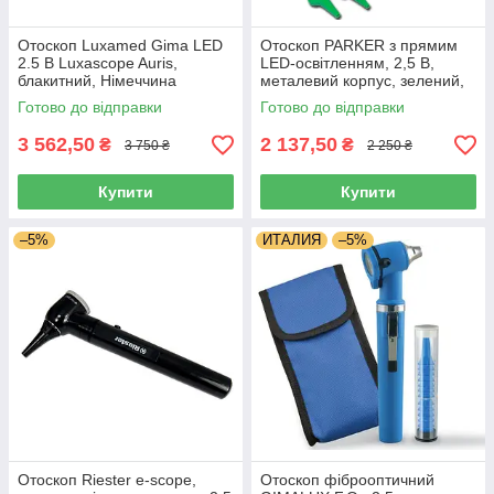
Отоскоп Luxamed Gima LED
Отоскоп PARKER з прямим
2.5 В Luxascope Auris,
LED-освітленням, 2,5 В,
блакитний, Німеччина
металевий корпус, зелений,
Італія
Готово до відправки
Готово до відправки
3 562,50
2 137,50
₴
₴
3 750 ₴
2 250 ₴
Купити
Купити
–5%
ИТАЛИЯ
–5%
Отоскоп Riester e-scope,
Отоскоп фіброоптичний