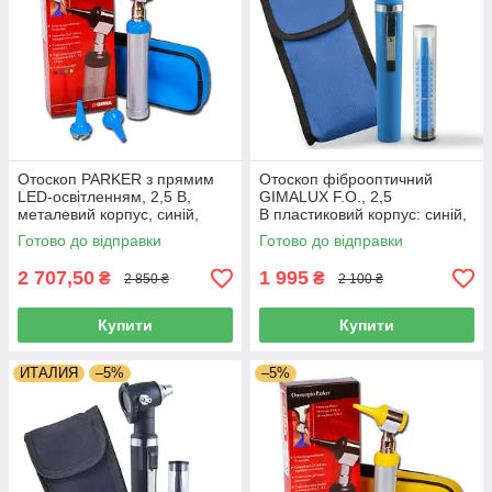
Отоскоп PARKER з прямим
Отоскоп фіброоптичний
LED-освітленням, 2,5 В,
GIMALUX F.O., 2,5
металевий корпус, синій,
В пластиковий корпус: синій,
Італія
Італія
Готово до відправки
Готово до відправки
2 707,50
1 995
₴
₴
2 850 ₴
2 100 ₴
Купити
Купити
ИТАЛИЯ
–5%
–5%