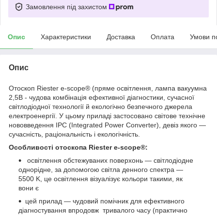
Замовлення під захистом
Опис
Характеристики
Доставка
Оплата
Умови п
Опис
Отоскоп Riester e-scope® (пряме освітлення, лампа вакуумна
2,5B - чудова комбінація ефективної діагностики, сучасної
світлодіодної технології й екологічно безпечного джерела
електроенергії. У цьому приладі застосовано світове технічне
нововведення IPC (Integrated Power Converter), девіз якого —
сучасність, раціональність і екологічність.
Особливості отоскопа Riester e-scope®:
освітлення обстежуваних поверхонь — світлодіодне
однорідне, за допомогою світла денного спектра —
5500 K, це освітлення візуалізує кольори такими, як
вони є
цей прилад — чудовий помічник для ефективного
діагностування впродовж тривалого часу (практично