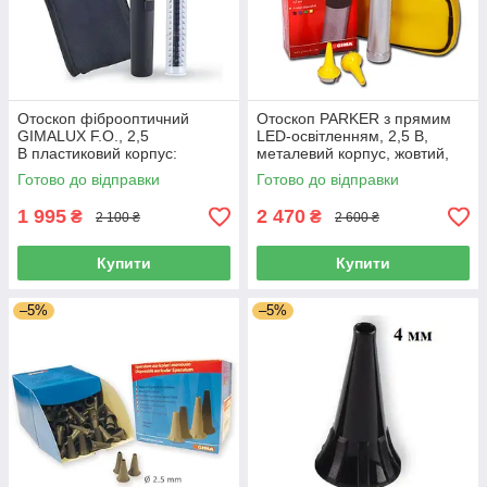
Отоскоп фіброоптичний
Отоскоп PARKER з прямим
GIMALUX F.O., 2,5
LED-освітленням, 2,5 В,
В пластиковий корпус:
металевий корпус, жовтий,
чорний, Італія
Італія
Готово до відправки
Готово до відправки
1 995
2 470
₴
₴
2 100 ₴
2 600 ₴
Купити
Купити
–5%
–5%