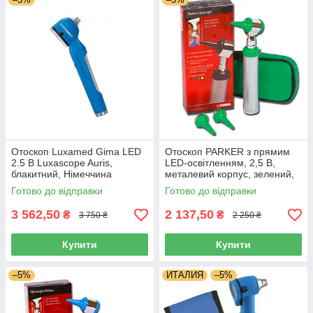
Отоскоп Luxamed Gima LED
Отоскоп PARKER з прямим
2.5 В Luxascope Auris,
LED-освітленням, 2,5 В,
блакитний, Німеччина
металевий корпус, зелений,
Італія
Готово до відправки
Готово до відправки
3 562,50
2 137,50
₴
₴
3 750 ₴
2 250 ₴
Купити
Купити
–5%
ИТАЛИЯ
–5%