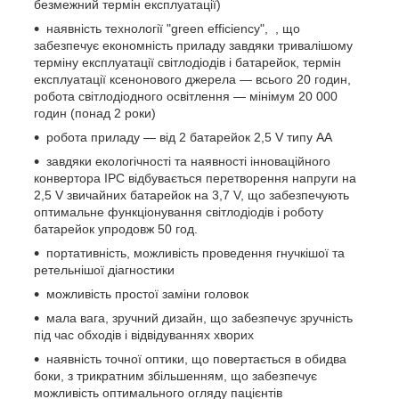
безмежний термін експлуатації)
наявність технології "green efficiency", , що
забезпечує економність приладу завдяки тривалішому
терміну експлуатації світлодіодів і батарейок, термін
експлуатації ксенонового джерела — всього 20 годин,
робота світлодіодного освітлення — мінімум 20 000
годин (понад 2 роки)
робота приладу — від 2 батарейок 2,5 V типу AA
завдяки екологічності та наявності інноваційного
конвертора IPC відбувається перетворення напруги на
2,5 V звичайних батарейок на 3,7 V, що забезпечують
оптимальне функціонування світлодіодів і роботу
батарейок упродовж 50 год.
портативність, можливість проведення гнучкішої та
ретельнішої діагностики
можливість простої заміни головок
мала вага, зручний дизайн, що забезпечує зручність
під час обходів і відвідуваннях хворих
наявність точної оптики, що повертається в обидва
боки, з трикратним збільшенням, що забезпечує
можливість оптимального огляду пацієнтів