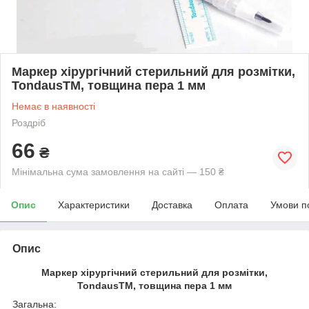
Маркер хірургічний стерильний для розмітки,
TondausTM, товщина пера 1 мм
Немає в наявності
Роздріб
66
₴
Мінімальна сума замовлення на сайті — 150 ₴
Опис
Характеристики
Доставка
Оплата
Умови п
Опис
Маркер хірургічний стерильний для розмітки,
TondausTM, товщина пера 1 мм
Загальна: