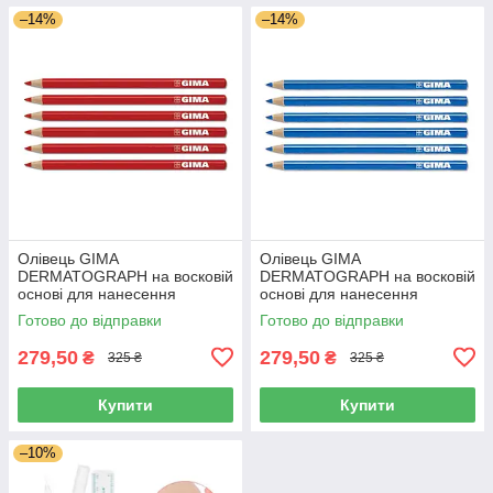
–14%
–14%
Олівець GIMA
Олівець GIMA
DERMATOGRAPH на восковій
DERMATOGRAPH на восковій
основі для нанесення
основі для нанесення
розмітки та ескізу No 6,
розмітки та ескізу No 6, синій,
Готово до відправки
Готово до відправки
червоний, Італія
Італія
279,50
279,50
₴
₴
325 ₴
325 ₴
Купити
Купити
–10%