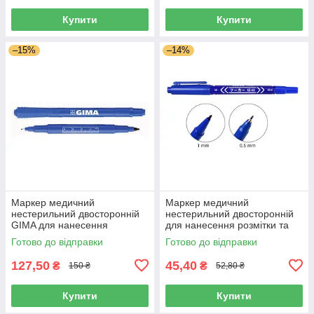
Купити
Купити
–15%
–14%
Маркер медичний
Маркер медичний
нестерильний двосторонній
нестерильний двосторонній
GIMA для нанесення
для нанесення розмітки та
розмітки та ескізу, зі шкалою,
ескізу, товщина пера 0,5 і 1
Готово до відправки
Готово до відправки
Італія
мм синій
127,50
45,40
₴
₴
150 ₴
52,80 ₴
Купити
Купити