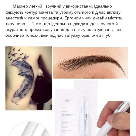
Маркер легкий і зручний у використанні. Ідеально
фіксують контур макета та утримують його під час впливу
анестезії й самої процедури. Ергономічний дизайн містить
типу пера — 1 мм, що ідеально підходить для точного й
акуратного промальовування для ескізу як татуювань, так і
особливо тонких ліній під час татуажу брів, очей і губ.