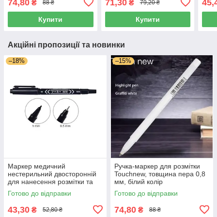
74,80
71,30
45,
₴
₴
88 ₴
79,20 ₴
ескі
1 мм
Купити
Купити
Акційні пропозиції та новинки
–18%
–15%
Маркер медичний
Ручка-маркер для розмітки
нестерильний двосторонній
Touchnew, товщина пера 0,8
для нанесення розмітки та
мм, білий колір
ескізу, товщина пера 0,5 та 1
Готово до відправки
Готово до відправки
мм
43,30
74,80
₴
₴
52,80 ₴
88 ₴