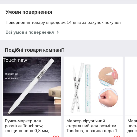
Умови повернення
Повернення товару впродовж 14 днів за рахунок покупця
Всі умови повернення
Подібні товари компанії
Ручка-маркер для
Маркер хірургічний
Мар
розмітки Touchnew,
стерильний для розмітки
нест
товщина пера 0,8 мм,
Tondaus, товщина пера 1
двос
білий колір
мм, білий колір
нане