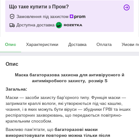
Що таке купити з Пром?
Замовлення під захистом
Доступна доставка
Опис
Характеристики
Доставка
Оплата
Умови п
Опис
Маска багаторазова захисна для антивірусного й
антимікробного захисту, розмір S
Загальна:
Маски — засоби захисту бар'єрного типу. Функція маски —
затримати краплі вологи, які утворюються під час кашлю,
чхання, і в яких можуть бути віруси — збудники ГРВІ та інших
респіраторних захворювань, що передаються повітряно-
крапельним способом.
Важливо пам'ятати, що
багаторазові маски
використовувати повторно можна тільки після