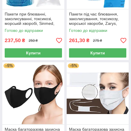
Пакети при блюванні,
Пакети під час блювання,
заколисуванні, токсикозі,
заколисування, токсикозу,
морській хворобі, Sinmed,
морської хвороби, Zarys,
Польща, 10 шт
Польща, 10 шт
Готово до відправки
Готово до відправки
237,50
261,30
₴
₴
250 ₴
275 ₴
Купити
Купити
–5%
–5%
Маска багаторазова захисна
Маска багаторазова захисна