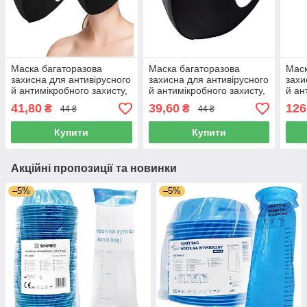
Маска багаторазова
Маска багаторазова
Маск
захисна для антивірусного
захисна для антивірусного
захи
й антимікробного захисту,
й антимікробного захисту,
й ан
розмір M
розмір M
розм
41,80
39,60
126
₴
₴
44 ₴
44 ₴
Купити
Купити
Акційні пропозиції та новинки
–5%
–5%