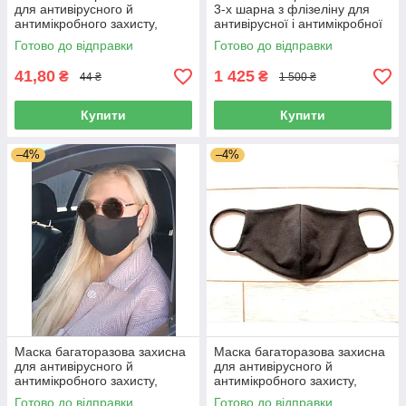
для антивірусного й
3-х шарна з флізеліну для
антимікробного захисту,
антивірусної і антимікробної
розмір M
захисту на зав'язках, 50шт
Готово до відправки
Готово до відправки
41,80
1 425
₴
₴
44 ₴
1 500 ₴
Купити
Купити
–4%
–4%
Маска багаторазова захисна
Маска багаторазова захисна
для антивірусного й
для антивірусного й
антимікробного захисту,
антимікробного захисту,
розмір M
розмір L
Готово до відправки
Готово до відправки