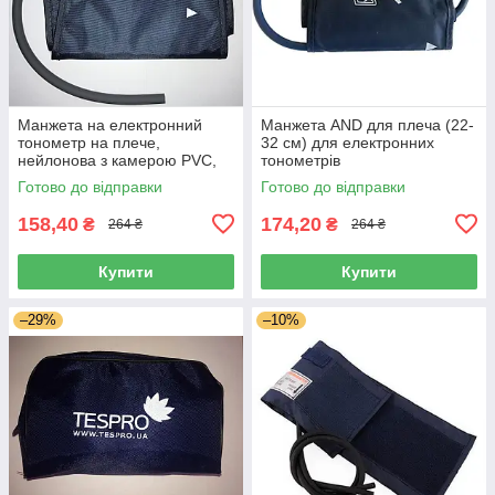
Манжета на електронний
Манжета AND для плеча (22-
тонометр на плече,
32 см) для електронних
нейлонова з камерою PVC,
тонометрів
обхват 22-32 см.
Готово до відправки
Готово до відправки
158,40
174,20
₴
₴
264 ₴
264 ₴
Купити
Купити
–29%
–10%