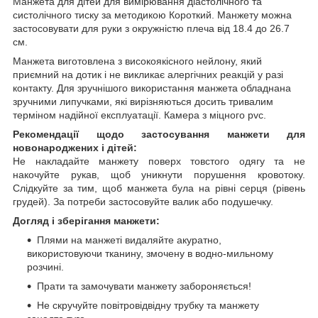
Манжета для дітей для вимірювання діастолічного та
систолічного тиску за методикою Короткий. Манжету можна
застосовувати для руки з окружністю плеча від 18.4 до 26.7
см.
Манжета виготовлена з високоякісного нейлону, який
приємний на дотик і не викликає алергічних реакцій у разі
контакту. Для зручнішого використання манжета обладнана
зручними липучками, які вирізняються досить тривалим
терміном надійної експлуатації. Камера з міцного pvc.
Рекомендації щодо застосування манжети для
новонароджених і дітей:
Не накладайте манжету поверх товстого одягу та не
накочуйте рукав, щоб уникнути порушення кровотоку.
Слідкуйте за тим, щоб манжета була на рівні серця (рівень
грудей). За потреби застосовуйте валик або подушечку.
Догляд і зберігання манжети:
Плями на манжеті видаляйте акуратно,
використовуючи тканину, змочену в водно-мильному
розчині.
Прати та замочувати манжету забороняється!
Не скручуйте повітровідвідну трубку та манжету