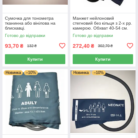
Сумочка для тонометра
Манжет нейлоновий
тканинна або вінілова на
стегновий без кільця з 2-х рр.
блискавці.
камерою. Обхват 40-54 см.
Розмір 71,5*21 см
Готово до відправки
Готово до відправки
93,70
272,40
₴
₴
132 ₴
302,70 ₴
Купити
Купити
Новинка
–10%
Новинка
–10%