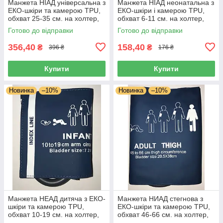
Манжета НІАД універсальна з
Манжета НІАД неонатальна з
ЕКО-шкіри та камерою TPU,
ЕКО-шкіри і камерою TPU,
обхват 25-35 см. на холтер,
обхват 6-11 см. на холтер,
монітор пацієнта, тонометр
монітор пацієнта, тонометр
Готово до відправки
Готово до відправки
356,40
158,40
₴
₴
396 ₴
176 ₴
Купити
Купити
Новинка
–10%
Новинка
–10%
Манжета НЕАД дитяча з ЕКО-
Манжета НИАД стегнова з
шкіри та камерою TPU,
ЕКО-шкіри та камерою TPU,
обхват 10-19 см. на холтер,
обхват 46-66 см. на холтер,
монітор пацієнта, тонометр
монітор пацієнта, тонометр