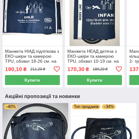
Манжета НІАД підліткова з
Манжета НЕАД дитяча з
Манж
ЕКО-шкіри та камерою
ЕКО-шкіри та камерою
кіль
TPU, обхват 18-26 см. на
TPU, обхват 10-19 см. на
2- т
холтер, монітор пацієнта,
холтер, монітор пацієнта,
меха
190,10
170,30
137
₴
₴
211,20 ₴
189,20 ₴
тонометр
тонометр
обхв
Купити
Купити
Акційні пропозиції та новинки
–40%
Топ продажів
–34%