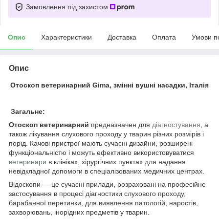
Замовлення під захистом
Опис
Характеристики
Доставка
Оплата
Умови п
Опис
Отоскоп ветеринарний Gima, змінні вушні насадки, Італія
Загальне:
Отоскоп ветеринарний
предназначен для
діагностування
, а
також лікування слухового проходу у тварин різних розмірів і
порід. Качові пристрої мають сучасні дизайни, розширені
функціональністю і можуть ефективно використовуватися
ветеринари
в клініках, хірургічних пунктах для надання
невідкладної допомоги в спеціалізованих медичних центрах.
Відоскопи — це сучасні прилади, розраховані на професійне
застосування в процесі діагностики слухового проходу,
барабанної перетинки, для виявлення патологій, наростів,
захворювань, інорідних предметів у тварин.