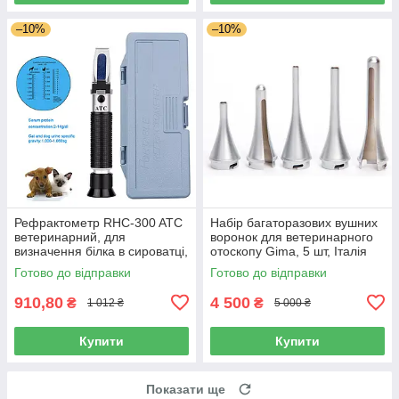
–10%
–10%
Рефрактометр RHC-300 ATC
Набір багаторазових вушних
ветеринарний, для
воронок для ветеринарного
визначення білка в сироватці,
отоскопу Gima, 5 шт, Італія
плазмі. сечі
Готово до відправки
Готово до відправки
910,80
4 500
₴
₴
1 012 ₴
5 000 ₴
Купити
Купити
Показати ще