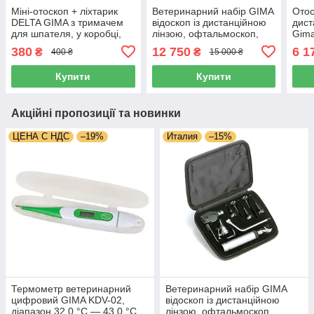
Міні-отоскоп + ліхтарик
Ветеринарний набір GIMA
Отос
DELTA GIMA з тримачем
відоскоп із дистанційною
дист
для шпателя, у коробці,
лінзою, офтальмоскоп,
Gima
Італія
Італія
наса
380
12 750
6 1
₴
₴
400 ₴
15 000 ₴
Купити
Купити
Акційні пропозиції та новинки
ЦЕНА С НДС
–19%
Италия
–15%
Термометр ветеринарний
Ветеринарний набір GIMA
цифровий GIMA KDV-02,
відоскоп із дистанційною
діапазон 32,0 °C — 43,0 °C,
лінзою, офтальмоскоп,