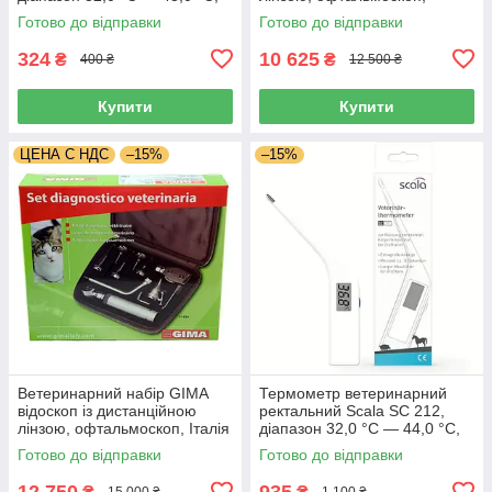
Італія
риноскоп, Італія
Готово до відправки
Готово до відправки
324
10 625
₴
₴
400 ₴
12 500 ₴
Купити
Купити
ЦЕНА С НДС
–15%
–15%
Ветеринарний набір GIMA
Термометр ветеринарний
відоскоп із дистанційною
ректальний Scala SC 212,
лінзою, офтальмоскоп, Італія
діапазон 32,0 °C — 44,0 °C,
Німеччина
Готово до відправки
Готово до відправки
12 750
935