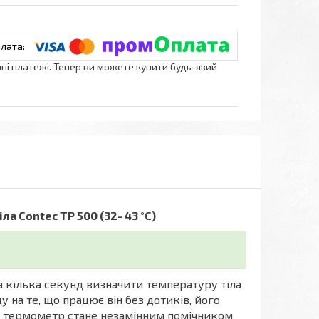
нні платежі. Тепер ви можете купити будь-який
 Contec ТP 500 (32- 43 °C)
 кілька секунд визначити температуру тіла
 на те, що працює він без дотиків, його
кий термометр стане незамінним помічником