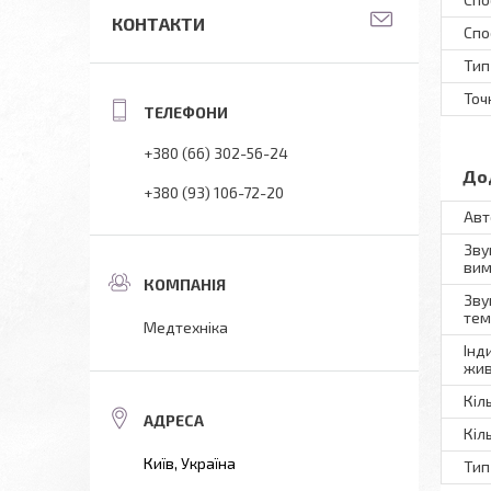
КОНТАКТИ
Спо
Тип
Точ
+380 (66) 302-56-24
До
+380 (93) 106-72-20
Авт
Зву
вим
Зву
тем
Медтехніка
Інд
жив
Кіл
Кіл
Київ, Україна
Тип