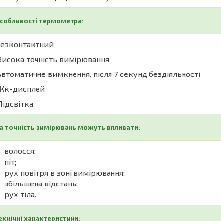
собливості термометра:
Безконтактний
Висока точність вимірювання
Автоматичне вимкнення: після 7 секунд бездіяльності
 Жк-дисплей
 Підсвітка
а точність вимірювань можуть впливати:
волосся;
піт;
рух повітря в зоні вимірювання;
збільшена відстань;
рух тіла
.
ехнічні характеристики: