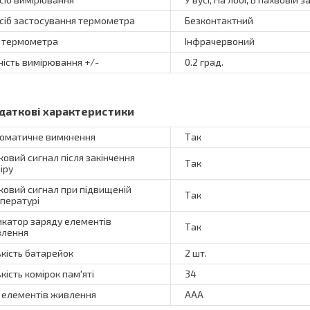
сіб застосування термометра
Безконтактний
 термометра
Інфрачервоний
ність вимірювання +/-
0.2 град.
даткові характеристики
оматичне вимкнення
Так
ковий сигнал після закінчення
Так
іру
ковий сигнал при підвищеній
Так
пературі
икатор заряду елементів
Так
лення
ькість батарейок
2 шт.
ькість комірок пам'яті
34
 елементів живлення
AAA