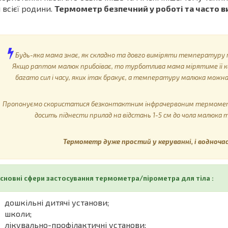
 всієї родини.
Термометр безпечний у роботі та часто ви
Будь-яка мама знає, як складно та довго виміряти температу
Якщо раптом малюк прибоїває, то турботлива мама мірятиме її кож
багато сил і часу, яких ітак бракує, а температуру малюка можна
Пропонуємо скористатися безконтактним інфрачервоним термомет
досить піднести прилад на відстань 1-5 см до чола малюка 
Термометр дуже простий у керуванні, і водночас
сновні сфери застосування термометра/пірометра для тіла :
дошкільні дитячі установи;
школи;
лікувально-профілактичні установи;