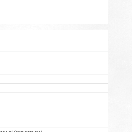
 западині (аксиллярное)