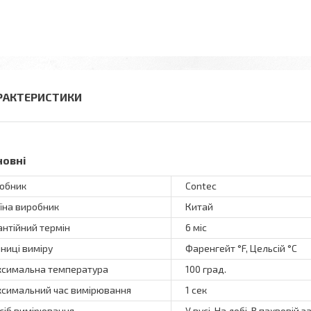
РАКТЕРИСТИКИ
новні
обник
Contec
їна виробник
Китай
антійний термін
6 міс
ниці виміру
Фаренгейт °F, Цельсій °C
симальна температура
100 град.
симальний час вимірювання
1 сек
сіб вимірювання
У вусі, На лобі, В пахвовій