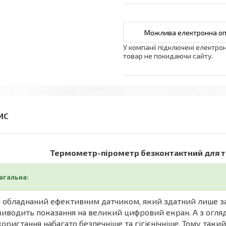
У компанії підключені електро
товар не покидаючи сайту.
Термометр-пірометр безконтактний для тіла
агальна:
 обладнаний ефективним датчиком, який здатний лише за
виводить показання на великий цифровий екран. А з огляду
ористання набагато безпечніше та гігієнічніше. Тому та