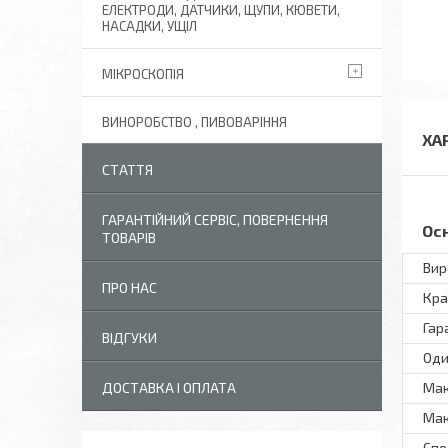
ЕЛЕКТРОДИ, ДАТЧИКИ, ЩУПИ, КЮВЕТИ,
НАСАДКИ, УЩІЛ
МІКРОСКОПІЯ
ВИНОРОБСТВО , ПИВОВАРІННЯ
ХА
СТАТТЯ
ГАРАНТІЙНИЙ СЕРВІС, ПОВЕРНЕННЯ
Ос
ТОВАРІВ
Вир
ПРО НАС
Кра
Гар
ВІДГУКИ
Оди
ДОСТАВКА І ОПЛАТА
Мак
Мак
Спо