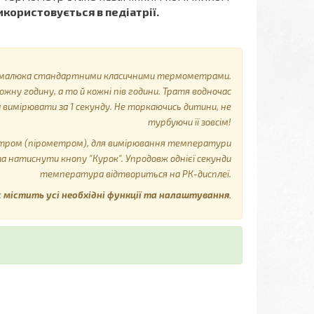
користовується в педіатрії.
ру малюка стандартними класичними термометрами.
ну годину, а то й кожні пів години. Тратя водночас
 вимірювати за 1 секунду. Не торкаючись дитини, не
турбуючи її зовсім!
ром (пірометром), для вимірювання температури
та натиснути кнопу "Курок". Упродовж однієї секунди
температура відтвориться на РК-дисплеї.
 містить усі необхідні функції та налаштування.