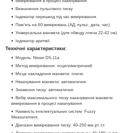
Вимірювання в процесі накачування.
Визначення пульсового тиску.
Індикатор перешкод під час вимірювання.
Пам'ять на 60 вимірювань (АД, пульс, дата, час).
Універсальна манжета (для обводу плеча 22-42 см).
Індикатор аритмії.
Технічні характеристики:
Модель: Nissei DS-11а.
Метод вимірювання: осцилометричний.
Місце накладення манжети: плече.
Накачування манжети: автоматичне.
Зниження тиску: автоматичне.
Вибір максимального тиску накачування манжети:
вимірювання в процесі накачування.
Наявність інтелектуальних систем: Fuzzy
Measurement.
Діапазон вимірювання тиску: 40-250 мм рт. ст.
Діапазон вимірювання частоти пульсу: 40-180 уд./хв.