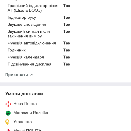
Графічний індикатор рівня
Так
АТ (Шкала ВООЗ)
Індикатор руху
Так
Звукове сповіщення
Так
Звуковий сигнал після
Так
закінчення виміру
Функція автовідключення
Так
Годинник
Так
Функція календаря
Так
Підсвічування дисплея
Так
Приховати
Умови доставки
Нова Пошта
Магазини Rozetka
Укрпошта
Meest ПОШТА