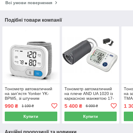
Всі умови повернення
Подібні товари компанії
Тонометр автоматичний
Тонометр автоматичний
Тоно
на зап'ястя Yonker YK-
на плече AND UA 1020 із
на з
BPW5, зі штучним
каркасною манжетою 17-
TMA-
інтелектом, індикатором
32 см, індикатор аритмії,
інди
990
5 400
1 3
₴
₴
1 100 ₴
6 000 ₴
аритмії
Японія
вели
Пол
Купити
Купити
Акційні пропозиції та новинки