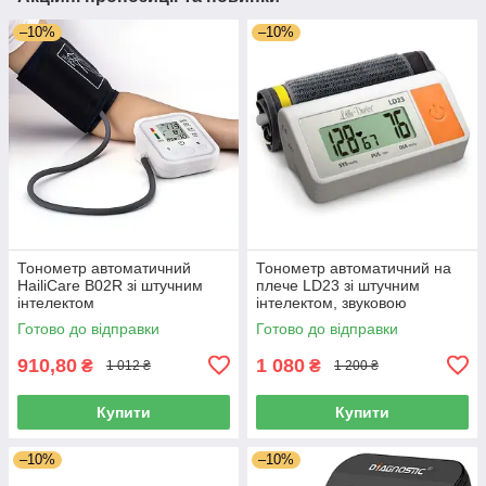
–10%
–10%
Тонометр автоматичний
Тонометр автоматичний на
HailiCare B02R зі штучним
плече LD23 зі штучним
інтелектом
інтелектом, звуковою
індикацією, Сінгапур
Готово до відправки
Готово до відправки
910,80
1 080
₴
₴
1 012 ₴
1 200 ₴
Купити
Купити
–10%
–10%