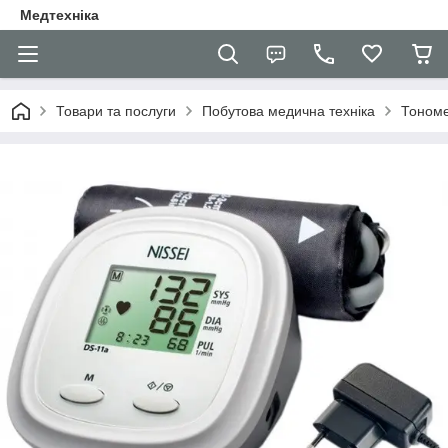
Медтехніка
Товари та послуги
Побутова медична техніка
Тоном