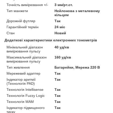
Точність вимірювання +/-
3 мм/рт.ст.
Тип манжети
Нейлонова з металевому
кільцем
Дорожній футляр
Так
Гарантійний термін
24 міс
Стан
Новий
Додаткові характеристики електронних тонометрів
Мінімальний діапазон
40 уд/хв
вимірювання пульсу
Максимальний діапазон
160 уд/хв
вимірювання пульсу
Тип живлення
Батарейки, Мережа 220 В
Мережевий адаптер
Так
Індикатор аритмії
Так
(Технологія PAD)
Технологія Intellisense
Так
Технологія Fuzzy Logic
Так
Технологія MAM
Так
Індикатор підвищеного
Так
тиску