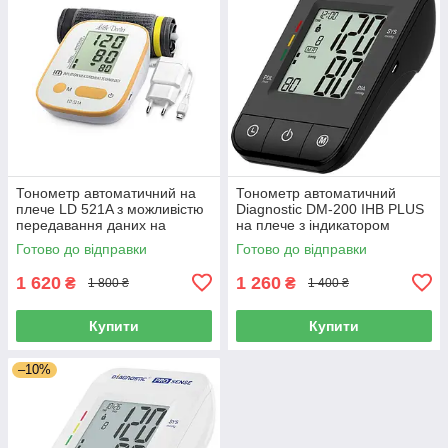
Тонометр автоматичний на
Тонометр автоматичний
плече LD 521A з можливістю
Diagnostic DM-200 IHB PLUS
передавання даних на
на плече з індикатором
комп'ютер, Сінгапур
аритмії, адаптером, Польща
Готово до відправки
Готово до відправки
1 620
1 260
₴
₴
1 800 ₴
1 400 ₴
Купити
Купити
–10%