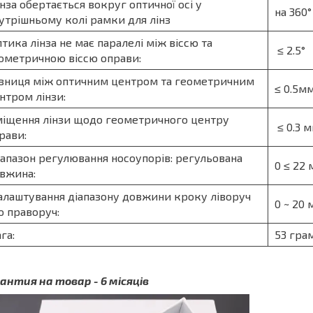
нза обертається вокруг оптичної осі у
на 360°
утрішньому колі рамки для лінз
тика лінза не має паралелі між віссю та
≤ 2.5°
ометричною віссю оправи:
зниця між оптичним центром та геометричним
≤ 0.5м
нтром лінзи:
іщення лінзи щодо геометричного центру
≤ 0.3 
рави:
апазон регулювання носоупорів: регульована
0 ≤ 22 
вжина:
лаштування діапазону довжини кроку ліворуч
0 ~ 20
о праворуч:
га:
53 гра
антия на товар - 6 місяців