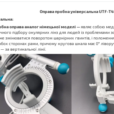
Оправа пробна універсальна UTF-T4
альна:
обна оправа аналог німецької моделі —
являє собою мед
чного підбору окулярних лінз для людей із проблемами зо
е змінюватися поворотом шарнірних гвинтів, і положенн
обох сторонах рами, причому кругова шкала має 0° ліворуч 
 — за вертикальної лінії.