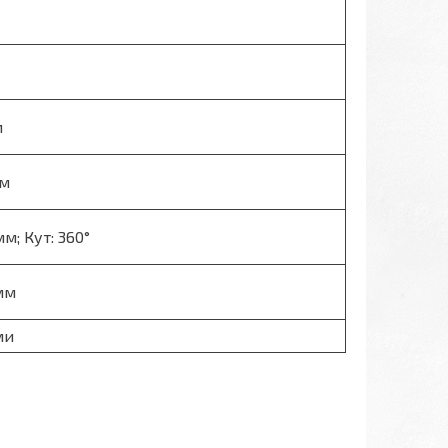
м
мм
мм; Кут: 360°
 мм
ми