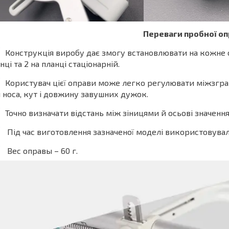
Переваги пробної оп
Конструкція виробу дає змогу встановлювати на кожне ок
нці та 2 на планці стаціонарній.
Користувач цієї оправи може легко регулювати міжзграшк
 носа, кут і довжину завушних дужок.
Точно визначати відстань між зіницями й осьові значенн
Під час виготовлення зазначеної моделі використовува
Вес оправы – 60 г.