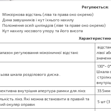
Регулюється:
Міжзіркова відстань (ліва та права око окремо)
Дина завушників і кут їхнього нахилу
Положення осей циліндрів (ліве та праве око окремо)
Кут нахилу носового упору та його висота
Характеристик
відстан
апазон регулювання міжзіничної відстані:
лівої а
значен
130°~ 0
Шкала о
ьова шкала розділового диска .
стрілки
внутріш
ективна внутрішня апертура рамки для лінз:
33.5м
лькість лінз. Які можна встановити в правий та
5 шт (3
вий окуляр оправи: