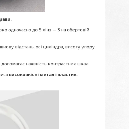
рави:
о одночасно до 5 лінз — 3 на обертовій
ову відстань, осі циліндра, висоту упору
я допомагає наявність контрастних шкал.
лися
високоякісні метал і пластик.