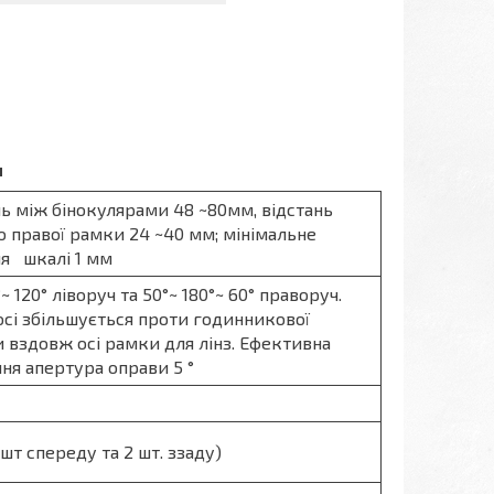
и
ь між бінокулярами 48 ~80мм, відстань
бо правої рамки 24 ~40 мм; мінімальне
ня шкалі 1 мм
°~ 120° ліворуч та 50°~ 180°~ 60° праворуч.
сі збільшується проти годинникової
 вздовж осі рамки для лінз. Ефективна
ня апертура оправи 5 °
м
 шт спереду та 2 шт. ззаду)