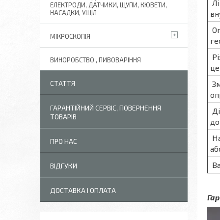
Лі
ЕЛЕКТРОДИ, ДАТЧИКИ, ЩУПИ, КЮВЕТИ,
вн
НАСАДКИ, УЩІЛ
Оп
МІКРОСКОПІЯ
ге
Рі
ВИНОРОБСТВО , ПИВОВАРІННЯ
це
Зм
СТАТТЯ
оп
ГАРАНТІЙНИЙ СЕРВІС, ПОВЕРНЕННЯ
Ді
ТОВАРІВ
до
На
ПРО НАС
аб
Ва
ВІДГУКИ
ДОСТАВКА І ОПЛАТА
Гар