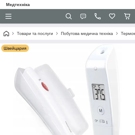
Медтехніка
Товари та послуги
Побутова медична техніка
Термом
Швейцария