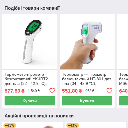
Подібні товари компанії
Термометр-пірометр
Термометр — пірометр
Терм
безконтактний YK-IRT2
безконтактний HT-801 для
без
для тіла (32 - 42.9 °C),
тіла (34 - 42.9 °C),
MS65
предметів (0 + 100 °C)
предметів (0 + 100 °C)
°C),
877,80
551,80
640
₴
₴
1 540 ₴
968 ₴
°C)
Купити
Купити
Акційні пропозиції та новинки
–43%
–43%