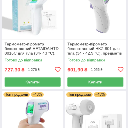
Термометр-пірометр
Термометр-пірометр
безконтактний HETAIDA HTD
безконтактний HKZ-801 для
8816С для тіла (34- 43 °C),
тіла (34 - 42.9 °C), предметів
предметів (0 + 99,9 °C)
(0 + 100 °C)
Готово до відправки
Готово до відправки
727,30
601,90
₴
₴
1 276 ₴
1 056 ₴
Купити
Купити
Топ продажів
–43%
Топ продажів
–43%