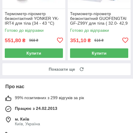
Термометр-пірометр
Термометр-пірометр
безконтактний YONKER YK-
безконтактний GUOFENGTAI
IRT4 для тіла (34 - 43 °C)
GF-Z99Y для тіла ( 32.0- 42,9
℃), предметів (0 + 100℃)
Готово до відправки
Готово до відправки
551,80
351,10
₴
₴
968 ₴
616 ₴
Купити
Купити
Показати ще
Про нас
99% позитивних з 299 відгуків за рік
Працює з 24.02.2013
м. Київ
Київ, Україна