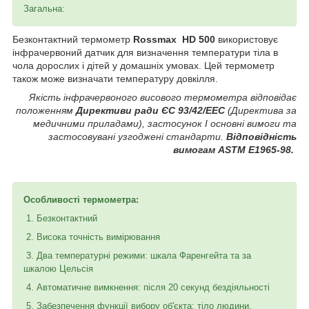
Загальна:
Безконтактний термометр
Rossmax HD 500
використовує
інфрачервоний датчик для визначення температури тіла в
чола дорослих і дітей у домашніх умовах. Цей термометр
також може визначати температуру довкілля.
Якість інфрачервоного висового термометра відповідає
положенням
Директиви ради ЄС 93/42/EEC
(Директива за
медичними приладами), застосунок I основні вимоги та
застосовувані узгоджені стандарти.
Відповідність
вимогам ASTM E1965-98.
Особливості термометра:
1. Безконтактний
2. Висока точність вимірювання
3. Два температурні режими: шкала Фаренгейта та за
шкалою Цельсія
4. Автоматичне вимкнення: після 20 секунд бездіяльності
5. Забезпечення функції вибору об'єкта: тіло людини,