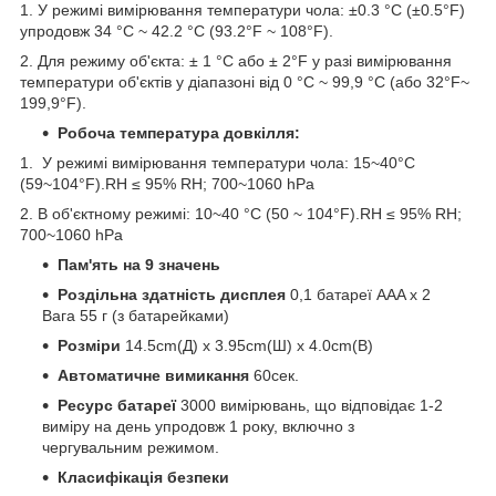
1. У режимі вимірювання температури чола: ±0.3 °C (±0.5°F)
упродовж 34 °C ~ 42.2 °C (93.2°F ~ 108°F).
2. Для режиму об'єкта: ± 1 °C або ± 2°F у разі вимірювання
температури об'єктів у діапазоні від 0 °C ~ 99,9 °C (або 32°F~
199,9°F).
Робоча температура довкілля:
1. У режимі вимірювання температури чола: 15~40°C
(59~104°F).RH ≤ 95% RH; 700~1060 hPa
2. В об'єктному режимі: 10~40 °C (50 ~ 104°F).RH ≤ 95% RH;
700~1060 hPa
Пам'ять на 9 значень
Роздільна здатність дисплея
0,1 батареї AAA x 2
Вага 55 г (з батарейками)
Розміри
14.5cm(Д) x 3.95cm(Ш) x 4.0cm(В)
Автоматичне вимикання
60сек.
Ресурс батареї
3000 вимірювань, що відповідає 1-2
виміру на день упродовж 1 року, включно з
чергувальним режимом.
Класифікація безпеки