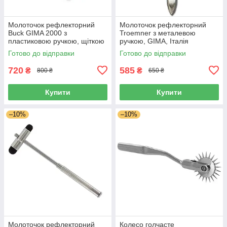
Молоточок рефлекторний
Молоточок рефлекторний
Buck GIMA 2000 з
Troemner з металевою
пластиковою ручкою, щіткою
ручкою, GIMA, Італія
та голочкою, Італія
Готово до відправки
Готово до відправки
720
585
₴
₴
800 ₴
650 ₴
Купити
Купити
–10%
–10%
Молоточок рефлекторний
Колесо голчасте