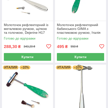
Молоточок рефлекторний із
Молоточок рефлекторний
металевою ручкою, щіткою
бабинського GIMA з
та голочкою, Dejerine H17
пластиковою ручкою, Італія
Готово до відправки
Готово до відправки
288,30
495
₴
₴
343,20 ₴
550 ₴
Купити
Купити
ИТАЛИЯ
–10%
ИТАЛИЯ
–10%