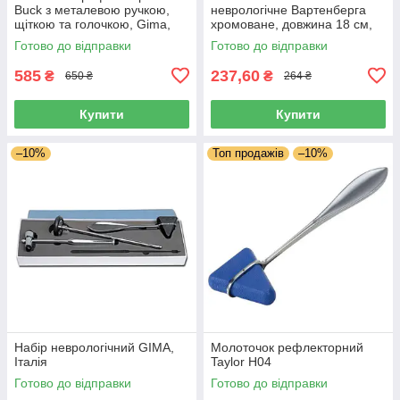
Buck з металевою ручкою,
неврологічне Вартенберга
щіткою та голочкою, Gima,
хромоване, довжина 18 см,
Італія
діаметр 30 мм
Готово до відправки
Готово до відправки
585
237,60
₴
₴
650 ₴
264 ₴
Купити
Купити
–10%
Топ продажів
–10%
Набір неврологічний GIMA,
Молоточок рефлекторний
Італія
Taylor H04
Готово до відправки
Готово до відправки