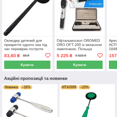
Оклюдер дитячий для
Офтальмоскоп OROMED
Арео
прикриття одного ока під
ORO OFT-200 із запасною
АСП
час перевірки гостроти
лампочкою, Польща
1848
зору
83,60
5 225
157
₴
₴
88 ₴
5 500 ₴
Купити
Купити
Акційні пропозиції та новинки
Новинка
–16%
ИТАЛИЯ
–10%