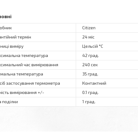
новні
обник
Citizen
антійний термін
24 міс
ниці виміру
Цельсій °C
симальна температура
42 град.
симальний час вимірювання
240 сек
імальна температура
35 град.
сіб застосування термометра
Контактний
ність вимірювання +/-
0.1 град.
а поділки
1 град.