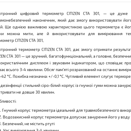
ктронний цифровий термометр CITIZEN CTA 301, — це дуже з
вмонебезпечний наконечник, який дає змогу використовувати йог
ей. Ще однією важливою характеристикою цього термометра є йог
ьки можна мити, але й використовувати для вимірювання т
мометр CITIZEN CTA 301,
ктронний термометр CITIZEN CTA 301, дає змогу отримати результ
IZEN CTA 301 — це зручний, багатофункціональний, а головне, безпеч
кокристалічним дисплеєм і звуковим індикатором, що сповіщає п
ває всього 3-4 хвилини. Обсяг пам'яті розрахований на останнє вимі
5-42 °C. Похибка незначна: +/-0,1 °C. Чутливий елемент слугує термор
 дезінфекції стильний сіро-білий корпус із гнучкої гуми можна зану
 тривати не довше 30 хвилин.
бливості:
Гнучкий корпус термометра ідеальний для травмобезпечного вико
Водозахисний корпус термометра допускає занурення його у воду (
Безпечний, не містить ртуті
Час вимірювання 3-4 хвилини