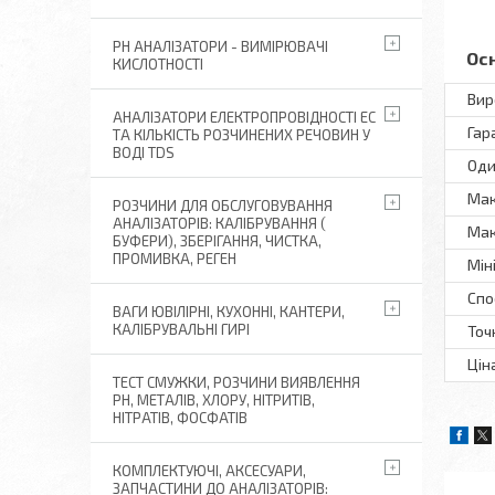
РН АНАЛІЗАТОРИ - ВИМІРЮВАЧІ
Ос
КИСЛОТНОСТІ
Вир
АНАЛІЗАТОРИ ЕЛЕКТРОПРОВІДНОСТІ EC
Гар
ТА КІЛЬКІСТЬ РОЗЧИНЕНИХ РЕЧОВИН У
ВОДІ TDS
Оди
Мак
РОЗЧИНИ ДЛЯ ОБСЛУГОВУВАННЯ
АНАЛІЗАТОРІВ: КАЛІБРУВАННЯ (
Мак
БУФЕРИ), ЗБЕРІГАННЯ, ЧИСТКА,
ПРОМИВКА, РЕГЕН
Мін
Спо
ВАГИ ЮВІЛІРНІ, КУХОННІ, КАНТЕРИ,
КАЛІБРУВАЛЬНІ ГИРІ
Точ
Цін
ТЕСТ СМУЖКИ, РОЗЧИНИ ВИЯВЛЕННЯ
РН, МЕТАЛІВ, ХЛОРУ, НІТРИТІВ,
НІТРАТІВ, ФОСФАТІВ
КОМПЛЕКТУЮЧІ, АКСЕСУАРИ,
ЗАПЧАСТИНИ ДО АНАЛІЗАТОРІВ: