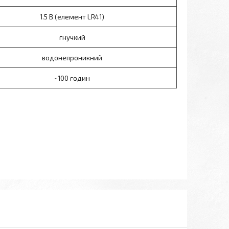
1.5 В (елемент LR41)
гнучкий
водонепроникний
~100 годин