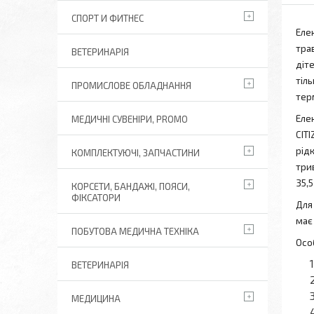
СПОРТ И ФИТНЕС
Еле
тра
ВЕТЕРИНАРІЯ
діт
тіл
ПРОМИСЛОВЕ ОБЛАДНАННЯ
тер
Еле
МЕДИЧНІ СУВЕНІРИ, PROMO
CIT
рід
КОМПЛЕКТУЮЧІ, ЗАПЧАСТИНИ
три
35,
КОРСЕТИ, БАНДАЖІ, ПОЯСИ,
ФІКСАТОРИ
Для
має
ПОБУТОВА МЕДИЧНА ТЕХНІКА
Осо
ВЕТЕРИНАРІЯ
МЕДИЦИНА