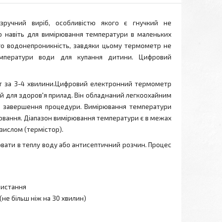
ручний виріб, особливістю якого є гнучкий не
о навіть для вимірювання температури в маленьких
о водонепроникність, завдяки цьому термометр не
емператури води для купання дитини. Цифровий
ат за 3-4 хвилини.Цифровий електронний термометр
ний для здоров'я прилад. Він обладнаний легкоохайним
ро завершення процедури. Вимірювання температури
рювання. Діапазон вимірювання температури є в межах
езислом (термістор).
рювати в теплу воду або антисептичний розчин. Процес
ристання
не більш ніж на 30 хвилин)