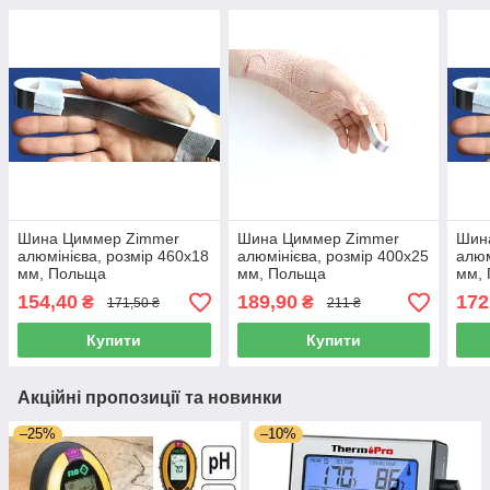
Шина Циммер Zimmer
Шина Циммер Zimmer
Шин
алюмінієва, розмір 460х18
алюмінієва, розмір 400х25
алюм
мм, Польща
мм, Польща
мм,
154,40
189,90
172
₴
₴
171,50 ₴
211 ₴
Купити
Купити
Акційні пропозиції та новинки
–25%
–10%