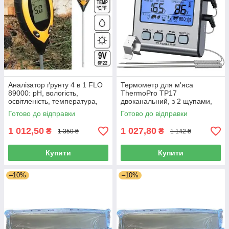
Аналізатор ґрунту 4 в 1 FLO
Термометр для м'яса
89000: pH, вологість,
ThermoPro TP17
освітленість, температура,
двоканальний, з 2 щупами,
Польща
таймером та магнітом (-10°C
Готово до відправки
Готово до відправки
до +300°C)
1 012,50
1 027,80
₴
₴
1 350 ₴
1 142 ₴
Купити
Купити
–10%
–10%