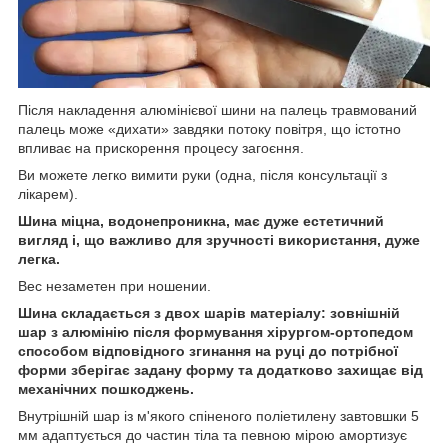
Після накладення алюмінієвої шини на палець травмований
палець може «дихати» завдяки потоку повітря, що істотно
впливає на прискорення процесу загоєння.
Ви можете легко вимити руки (одна, після консультації з
лікарем).
Шина міцна, водонепроникна, має дуже естетичний
вигляд і, що важливо для зручності використання, дуже
легка.
Вес незаметен при ношении.
Шина складається з двох шарів матеріалу: зовнішній
шар з алюмінію після формування хірургом-ортопедом
способом відповідного згинання на руці до потрібної
форми зберігає задану форму та додатково захищає від
механічних пошкоджень.
Внутрішній шар із м'якого спіненого поліетилену завтовшки 5
мм адаптується до частин тіла та певною мірою амортизує