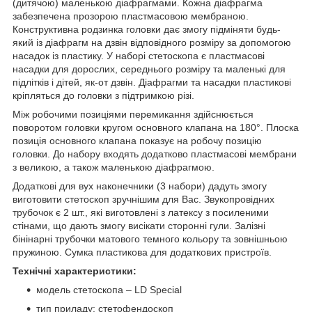
(дитячою) маленькою діафрагмами. Кожна діафрагма
забезпечена прозорою пластмасовою мембраною.
Конструктивна родзинка головки дає змогу підміняти будь-
який із діафрагм на дзвін відповідного розміру за допомогою
насадок із пластику. У наборі стетоскопа є пластмасові
насадки для дорослих, середнього розміру та маленькі для
підлітків і дітей, як-от дзвін. Діафрагми та насадки пластикові
кріпляться до головки з підтримкою різі.
Між робочими позиціями перемикання здійснюється
поворотом головки кругом основного клапана на 180°. Плоска
позиція основного клапана показує на робочу позицію
головки. До набору входять додатково пластмасові мембрани
з великою, а також маленькою діафрагмою.
Додаткові для вух наконечники (3 набори) дадуть змогу
виготовити стетоскоп зручнішим для Вас. Звукопровідних
трубочок є 2 шт., які виготовлені з латексу з посиленими
стінами, що дають змогу висікати сторонні гули. Залізні
бінінарні трубочки матового темного кольору та зовнішньою
пружиною. Сумка пластикова для додаткових пристроїв.
Технічні характеристики:
модель стетоскопа – LD Special
тип приладу: стетофендоскоп