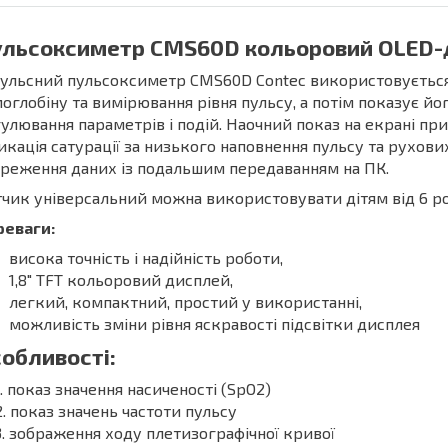
льсоксиметр CMS60D кольоровий OLED-
ульсний пульсоксиметр CMS60D Contec використовується
оглобіну та вимірювання рівня пульсу, а потім показує йог
улювання параметрів і подій. Наочний показ на екрані пр
икація сатурації за низького наповнення пульсу та рухов
реження даних із подальшим передаванням на ПК.
чик універсальний можна використовувати дітям від 6 ро
реваги:
висока точність і надійність роботи,
1,8" TFT кольоровий дисплей,
легкий, компактний, простий у використанні,
можливість зміни рівня яскравості підсвітки дисплея
обливості:
показ значення насиченості (SpO2)
показ значень частоти пульсу
зображення ходу плетизографічної кривої