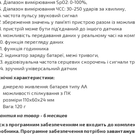
Діапазон вимірювання SpO2: 0-100%,
Діапазон вимірювання ЧСС: 30-250 ударів за хвилину,
частота пульсу звуковий сигнал
збереження значень у пам'яті пристрою разом із можлив
пристрій може бути під'єднаний до іншого датчика
можливість передавання даних у реальному часі на ком
функція перегляду даних
функція годинника
індикатор заряду батареї, межі тривоги,
аудіовізуальна частота серцевих скорочень і сигнали т
зручний універсальний датчик
нічні характеристики:
джерело живлення: батарея типу АА
можливості спілкування з ПК
розміри 110х60х24 мм
Вага: 120 г
антия на товар - 6 месяцев
ск з програмним забезпеченням не входить до комплект
робника. Програмне забезпечення потрібно завантажува