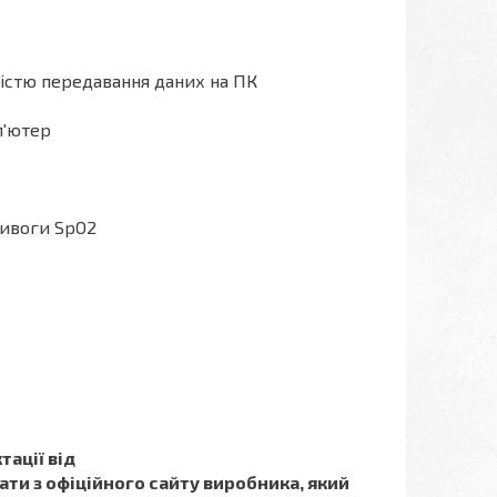
істю передавання даних на ПК
п'ютер
ривоги SpO2
ації від
ти з офіційного сайту виробника, який