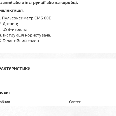
заний або в інструкції або на коробці.
мплектація:
Пульсоксиметр CMS 60D;
Датчик;
USB-кабель;
Інструкція користувача;
Гарантійний талон.
РАКТЕРИСТИКИ
новні
обник
Contec