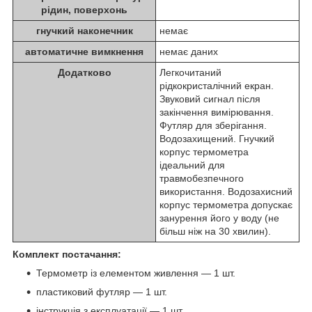
рідин, поверхонь
гнучкий наконечник
немає
автоматичне вимкнення
немає даних
Додатково
Легкочитаний
рідкокристалічний екран.
Звуковий сигнал після
закінчення вимірювання.
Футляр для зберігання.
Водозахищений. Гнучкий
корпус термометра
ідеальний для
травмобезпечного
використання. Водозахисний
корпус термометра допускає
занурення його у воду (не
більш ніж на 30 хвилин).
Комплект постачання:
Термометр із елементом живлення — 1 шт.
пластиковий футляр — 1 шт.
інструкція з експлуатації — 1 шт.