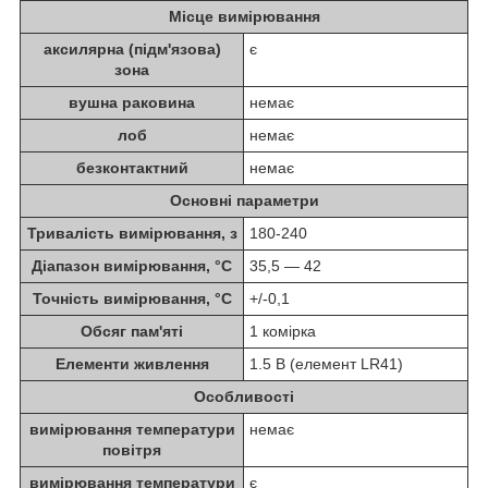
Місце вимірювання
аксилярна (підм'язова)
є
зона
вушна раковина
немає
лоб
немає
безконтактний
немає
Основні параметри
Тривалість вимірювання, з
180-240
Діапазон вимірювання, °C
35,5 ― 42
Точність вимірювання, °C
+/-0,1
Обсяг пам'яті
1 комірка
Елементи живлення
1.5 В (елемент LR41)
Особливості
вимірювання температури
немає
повітря
вимірювання температури
є