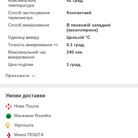
Максимальна
42 град.
температура
Спосіб застосування
Контактний
термометра
Спосіб вимірювання
В пахвовій западині
(аксиллярное)
Одиниці виміру
Цельсій °C
Точність вимірювання +/-
0.1 град.
Максимальний час
240 сек
вимірювання
Ціна поділки
1 град.
Приховати
Умови доставки
Нова Пошта
Магазини Rozetka
Укрпошта
Meest ПОШТА