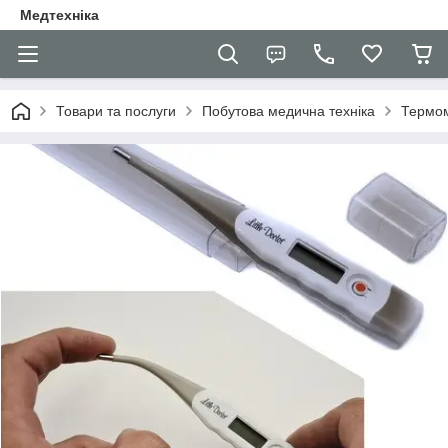
Медтехніка
Товари та послуги
Побутова медична техніка
Термом