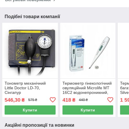
Подібні товари компанії
Тонометр механічний
Термометр гінекологічний
Тер
Little Doctor LD-70,
овуляційний Microlife MT
бага
Сінгапур
16C2 водонепроникний,
Silv
точність, Швейцарія
під'
546,30
418
1 5
₴
₴
575 ₴
440 ₴
Blue
Купити
Купити
Акційні пропозиції та новинки