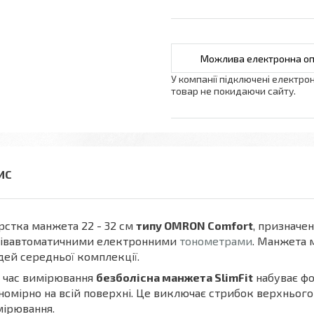
У компанії підключені електро
товар не покидаючи сайту.
стка манжета 22 - 32 см
типу OMRON Comfort
, призначе
півавтоматичними електронними
тонометрами
. Манжета 
ей середньої комплекції.
 час вимірювання
безболісна манжета SlimFit
набуває фо
номірно на всій поверхні. Це виключає стрибок верхнього 
ірювання.