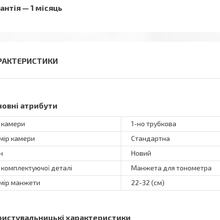
антія — 1 місяць
РАКТЕРИСТИКИ
новні атрибути
 камери
1-но трубкова
мір камери
Стандартна
н
Новий
 комплектуючої деталі
Манжета для тонометра
мір манжети
22-32 (см)
ристувальницькі характеристики