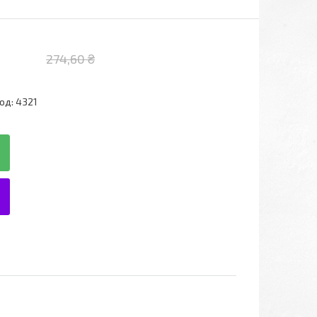
274,60 ₴
од:
4321