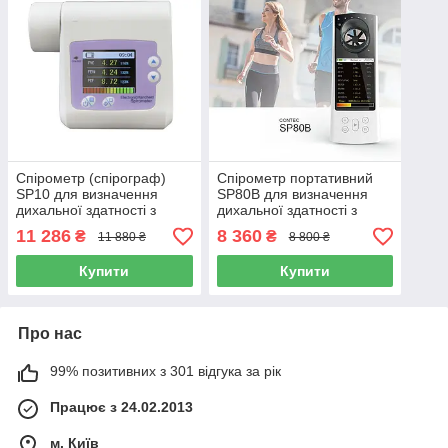
Спірометр (спірограф)
Спірометр портативний
SP10 для визначення
SP80B для визначення
дихальної здатності з
дихальної здатності з
передаванням даних на
передаванням даних
11 286
8 360
₴
₴
11 880 ₴
8 800 ₴
ПК, Contec
через Bluetooth, Contec
Купити
Купити
Про нас
99% позитивних з 301 відгука за рік
Працює з 24.02.2013
м. Київ