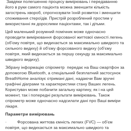
Завдяки полегшенню процесу вимірювань і передаванню
його в руки самого пацієнта можна зменшити кількість
загострень хвороб, спрогнозувати їхній розвиток і зменшити
споживання стероїдів. Пристрій розроблений простим у
використанні як дорослими пацієнтами, так і дітьми.
Цей маленький розумний помічник може одночасно
проводити вимірювання форсованої життєвої ємності легень
(об'єму повітря, що видихається за максимально швидкого та
сильного видиху) й об'єму форсованого видиху (об'єму
повітря, який видихається за першу секунду за максимально
швидкого видиху).
Зібрану інформацію спірометр передає на Ваш смартфон за
допомогою Bluetooth, а спеціальний безплатний застосунок
BreathHome аналізує отримані дані, надаючи Вам зручні
графічні діаграми та характеристики стану Ваших легень.
Користувач може побачити загальну картину, як і на цей
момент, так і попередні результати вимірювань. Також
спірометр може одночасно надсилати дані про Ваші виміри
лікаря.
Параметри вимірювань
· Форсована життєва ємність легких (FVC) — об'єм
повітря, що видихається за максимально швидкого та