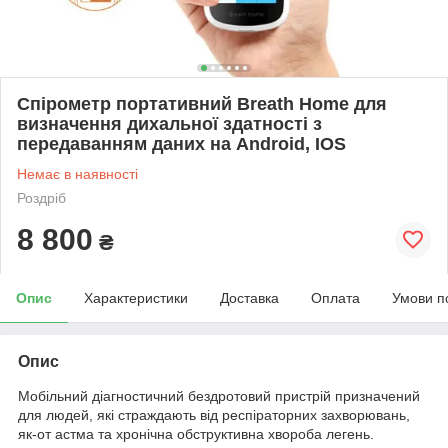
Спірометр портативний Breath Home для
визначення дихальної здатності з
передаванням даних на Android, IOS
Немає в наявності
Роздріб
8 800
₴
Опис
Характеристики
Доставка
Оплата
Умови п
Опис
Мобільний діагностичний бездротовий пристрій призначений
для людей, які страждають від респіраторних захворювань,
як-от астма та хронічна обструктивна хвороба легень.