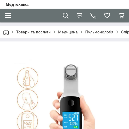
Медтехніка
Товари та послуги
Медицина
Пульмонологія
Спі