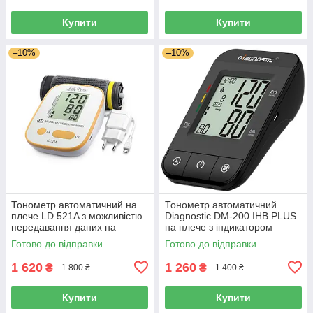
Купити
Купити
–10%
–10%
Тонометр автоматичний на
Тонометр автоматичний
плече LD 521A з можливістю
Diagnostic DM-200 IHB PLUS
передавання даних на
на плече з індикатором
комп'ютер, Сінгапур
аритмії, адаптером, Польща
Готово до відправки
Готово до відправки
1 620
1 260
₴
₴
1 800 ₴
1 400 ₴
Купити
Купити