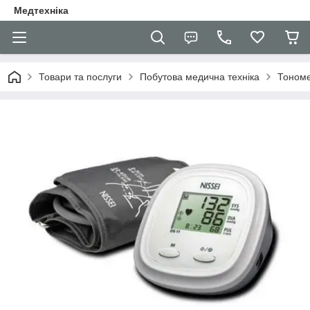
Медтехніка
Товари та послуги
Побутова медична техніка
Тоном