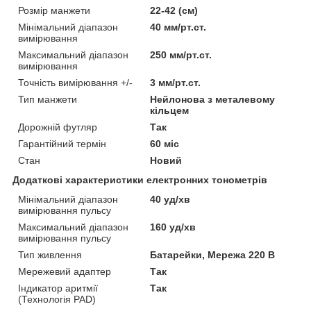
Розмір манжети
22-42 (см)
Мінімальний діапазон
40 мм/рт.ст.
вимірювання
Максимальний діапазон
250 мм/рт.ст.
вимірювання
Точність вимірювання +/-
3 мм/рт.ст.
Тип манжети
Нейлонова з металевому
кільцем
Дорожній футляр
Так
Гарантійний термін
60 міс
Стан
Новий
Додаткові характеристики електронних тонометрів
Мінімальний діапазон
40 уд/хв
вимірювання пульсу
Максимальний діапазон
160 уд/хв
вимірювання пульсу
Тип живлення
Батарейки, Мережа 220 В
Мережевий адаптер
Так
Індикатор аритмії
Так
(Технологія PAD)