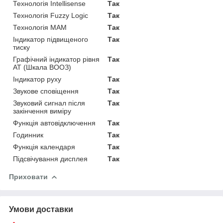
Технологія Intellisense
Так
Технологія Fuzzy Logic
Так
Технологія MAM
Так
Індикатор підвищеного
Так
тиску
Графічний індикатор рівня
Так
АТ (Шкала ВООЗ)
Індикатор руху
Так
Звукове сповіщення
Так
Звуковий сигнал після
Так
закінчення виміру
Функція автовідключення
Так
Годинник
Так
Функція календаря
Так
Підсвічування дисплея
Так
Приховати
Умови доставки