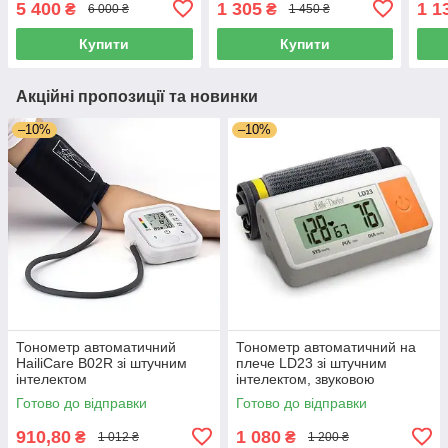
5 400
1 305
1 1
₴
₴
6 000 ₴
1 450 ₴
Японія
великий синій ЖК дисплей
Сінг
Польща
Купити
Купити
Акційні пропозиції та новинки
–10%
–10%
Тонометр автоматичний
Тонометр автоматичний на
HailiCare B02R зі штучним
плече LD23 зі штучним
інтелектом
інтелектом, звуковою
індикацією, Сінгапур
Готово до відправки
Готово до відправки
910,80
1 080
₴
₴
1 012 ₴
1 200 ₴