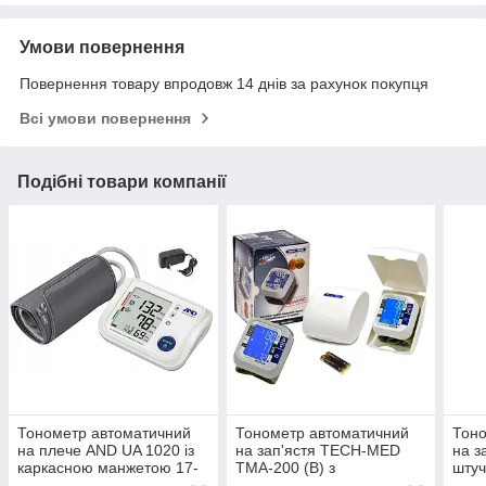
Умови повернення
Повернення товару впродовж 14 днів за рахунок покупця
Всі умови повернення
Подібні товари компанії
Тонометр автоматичний
Тонометр автоматичний
Тоно
на плече AND UA 1020 із
на зап'ястя TECH-MED
на з
каркасною манжетою 17-
TMA-200 (B) з
штуч
32 см, індикатор аритмії,
індикатором аритмії,
інди