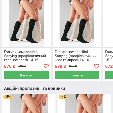
Гольфи компресійні,
Гольфи компресійні,
Голь
Sanyleg (профілактичний
Sanyleg (профілактичний
Sany
клас компресії 14-16
клас компресії 14-16
15-2
мм.рт.ст.), розмір XXL,
мм.рт.ст.), розмір L, Італія
XXL,
576
576
672
₴
₴
600 ₴
600 ₴
Італія
Купити
Купити
Акційні пропозиції та новинки
–5%
–4%