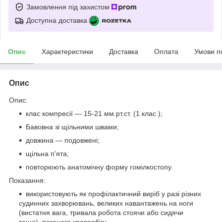
Замовлення під захистом
Доступна доставка
Опис
Характеристики
Доставка
Оплата
Умови п
Опис
Опис:
клас компресії — 15-21 мм.рт.ст. (1 клас );
Бавовна зі щільними швами;
довжина — подовжені;
щільна п'ята;
повторюють анатомічну форму гомілкостопу.
Показання:
використовують як профілактичний виріб у разі різних
судинних захворювань, великих навантажень на ноги
(вистатня вага, тривала робота стоячи або сидячи
тощо), поганого кровообігу.