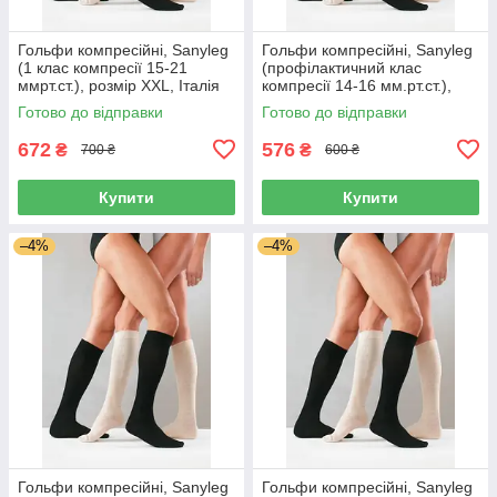
Гольфи компресійні, Sanyleg
Гольфи компресійні, Sanyleg
(1 клас компресії 15-21
(профілактичний клас
ммрт.ст.), розмір XXL, Італія
компресії 14-16 мм.рт.ст.),
розмір M, Італія
Готово до відправки
Готово до відправки
672
576
₴
₴
700 ₴
600 ₴
Купити
Купити
–4%
–4%
Гольфи компресійні, Sanyleg
Гольфи компресійні, Sanyleg