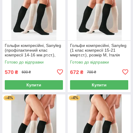
Гольфи компресійні, Sanyleg
Гольфи компресійні, Sanyleg
(профілактичний клас
(1 клас компресії 15-21
компресії 14-16 мм.рт.ст.),
ммрт.ст.), розмір M, Італія
розмір S, Італія
Готово до відправки
Готово до відправки
570
672
₴
₴
600 ₴
700 ₴
Купити
Купити
–4%
–4%